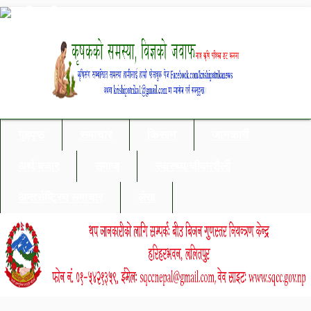
गृहपृष्ठ
समाचार
किसान
जानकारी
अर्थ/बजार
समाज
स्वास्थ्य/जीवनशैली
अन्तर्राष्ट्रिय समाचार
लेख