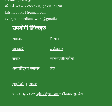
फोन नं.
०१ – ५४५५८५४, ९८२४८८६१७६
krishipatrika1@gmail.com
evergreenmedianetwork@gmail.com
उपयोगी लिंकहरु
समाचार
किसान
जानकारी
अर्थ/बजार
समाज
स्वास्थ्य/जीवनशैली
अन्तर्राष्ट्रिय समाचार
लेख
हाम्रोबारे
|
सम्पर्क
© २०१६-२०२५
कृषि पत्रिका.कम
सर्वाधिकार सुरक्षित