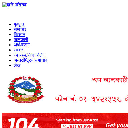
गृहपृष्ठ
समाचार
किसान
जानकारी
अर्थ/बजार
समाज
स्वास्थ्य/जीवनशैली
अन्तर्राष्ट्रिय समाचार
लेख