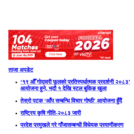
ताजा अपडेट
‘१९ औँ गोदावरी फूलको प्रतिस्पर्धात्मक प्रदर्शनी २०८३’
आयोजना हुने, भदौ १ देखि स्टल बुकिङ खुला
तेस्रो पटक ‘आँप सम्बन्धि विचार गोष्ठी’ आयोजना हुँदैं
राष्ट्रिय कृषि नीति-२०८३ जारी
प्रदेश प्रमुखले गरे गाँजासम्बन्धी विधेयक प्रमाणीकरण