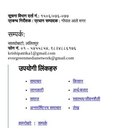
सूचना विभाग दर्ता नं.:
१५०६/०७६-०७७
प्रबन्ध निर्देशक / प्रधान सम्पादक :
गोपाल आले मगर
सम्पर्क:
सातदोबाटो, ललितपुर
फोन नं.
०१ – ५४५५८५४, ९८२४८८६१७६
krishipatrika1@gmail.com
evergreenmedianetwork@gmail.com
उपयोगी लिंकहरु
समाचार
किसान
जानकारी
अर्थ/बजार
समाज
स्वास्थ्य/जीवनशैली
अन्तर्राष्ट्रिय समाचार
लेख
हाम्रोबारे
|
सम्पर्क