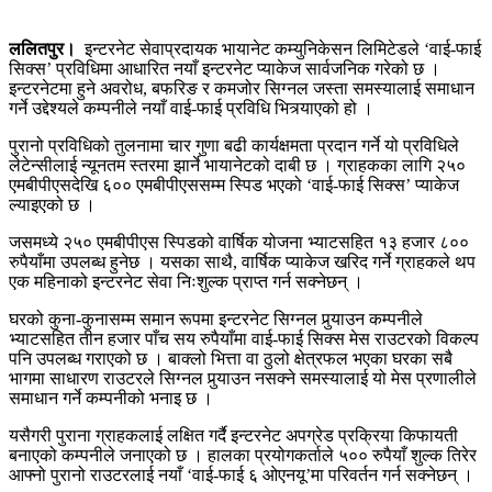
ललितपुर।
इन्टरनेट सेवाप्रदायक भायानेट कम्युनिकेसन लिमिटेडले ‘वाई-फाई
सिक्स’ प्रविधिमा आधारित नयाँ इन्टरनेट प्याकेज सार्वजनिक गरेको छ ।
इन्टरनेटमा हुने अवरोध, बफरिङ र कमजोर सिग्नल जस्ता समस्यालाई समाधान
गर्ने उद्देश्यले कम्पनीले नयाँ वाई-फाई प्रविधि भित्र्याएको हो ।
पुरानो प्रविधिको तुलनामा चार गुणा बढी कार्यक्षमता प्रदान गर्ने यो प्रविधिले
लेटेन्सीलाई न्यूनतम स्तरमा झार्ने भायानेटको दाबी छ । ग्राहकका लागि २५०
एमबीपीएसदेखि ६०० एमबीपीएससम्म स्पिड भएको ‘वाई-फाई सिक्स’ प्याकेज
ल्याइएको छ ।
जसमध्ये २५० एमबीपीएस स्पिडको वार्षिक योजना भ्याटसहित १३ हजार ८००
रुपैयाँमा उपलब्ध हुनेछ । यसका साथै, वार्षिक प्याकेज खरिद गर्ने ग्राहकले थप
एक महिनाको इन्टरनेट सेवा निःशुल्क प्राप्त गर्न सक्नेछन् ।
घरको कुना-कुनासम्म समान रूपमा इन्टरनेट सिग्नल पुर्‍याउन कम्पनीले
भ्याटसहित तीन हजार पाँच सय रुपैयाँमा वाई-फाई सिक्स मेस राउटरको विकल्प
पनि उपलब्ध गराएको छ । बाक्लो भित्ता वा ठुलो क्षेत्रफल भएका घरका सबै
भागमा साधारण राउटरले सिग्नल पुर्‍याउन नसक्ने समस्यालाई यो मेस प्रणालीले
समाधान गर्ने कम्पनीको भनाइ छ ।
यसैगरी पुराना ग्राहकलाई लक्षित गर्दै इन्टरनेट अपग्रेड प्रक्रिया किफायती
बनाएको कम्पनीले जनाएको छ । हालका प्रयोगकर्ताले ५०० रुपैयाँ शुल्क तिरेर
आफ्नो पुरानो राउटरलाई नयाँ ‘वाई-फाई ६ ओएनयू’मा परिवर्तन गर्न सक्नेछन् ।