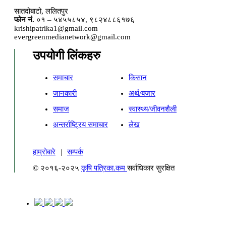
सातदोबाटो, ललितपुर
फोन नं.
०१ – ५४५५८५४, ९८२४८८६१७६
krishipatrika1@gmail.com
evergreenmedianetwork@gmail.com
उपयोगी लिंकहरु
समाचार
किसान
जानकारी
अर्थ/बजार
समाज
स्वास्थ्य/जीवनशैली
अन्तर्राष्ट्रिय समाचार
लेख
हाम्रोबारे
|
सम्पर्क
© २०१६-२०२५
कृषि पत्रिका.कम
सर्वाधिकार सुरक्षित