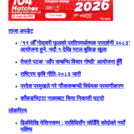
ताजा अपडेट
‘१९ औँ गोदावरी फूलको प्रतिस्पर्धात्मक प्रदर्शनी २०८३’
आयोजना हुने, भदौ १ देखि स्टल बुकिङ खुला
तेस्रो पटक ‘आँप सम्बन्धि विचार गोष्ठी’ आयोजना हुँदैं
राष्ट्रिय कृषि नीति-२०८३ जारी
प्रदेश प्रमुखले गरे गाँजासम्बन्धी विधेयक प्रमाणीकरण
काँकडभिट्टा नाकाबाट चिया निकासी घट्दो
लोकप्रिय
ढिकीदेखि मेसिनसम्म : प्रविधिसँग जोडिँदै कोदोको नयाँ
भविष्य