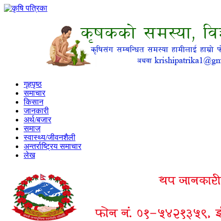
गृहपृष्ठ
समाचार
किसान
जानकारी
अर्थ/बजार
समाज
स्वास्थ्य/जीवनशैली
अन्तर्राष्ट्रिय समाचार
लेख