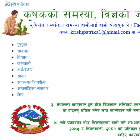
गृहपृष्ठ
समाचार
किसान
जानकारी
अर्थ/बजार
समाज
स्वास्थ्य/जीवनशैली
अन्तर्राष्ट्रिय समाचार
लेख