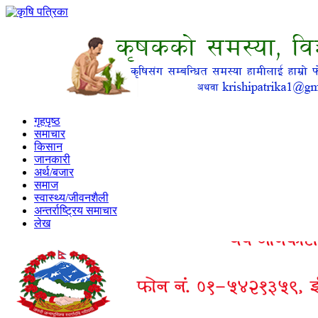
गृहपृष्ठ
समाचार
किसान
जानकारी
अर्थ/बजार
समाज
स्वास्थ्य/जीवनशैली
अन्तर्राष्ट्रिय समाचार
लेख