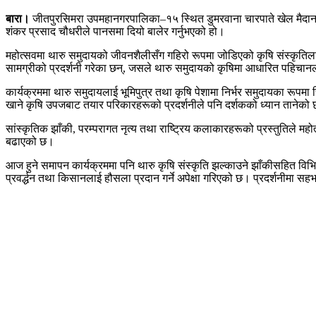
बारा।
जीतपुरसिमरा उपमहानगरपालिका–१५ स्थित डुमरवाना चारपाते खेल मैदानमा
शंकर प्रसाद चौधरीले पानसमा दियो बालेर गर्नुभएको हो।
महोत्सवमा थारु समुदायको जीवनशैलीसँग गहिरो रूपमा जोडिएको कृषि संस्कृति
सामग्रीको प्रदर्शनी गरेका छन्, जसले थारु समुदायको कृषिमा आधारित पहिचा
कार्यक्रममा थारु समुदायलाई भूमिपुत्र तथा कृषि पेशामा निर्भर समुदायका रू
खाने कृषि उपजबाट तयार परिकारहरूको प्रदर्शनीले पनि दर्शकको ध्यान तानेको
सांस्कृतिक झाँकी, परम्परागत नृत्य तथा राष्ट्रिय कलाकारहरूको प्रस्तुतिल
बढाएको छ।
आज हुने समापन कार्यक्रममा पनि थारु कृषि संस्कृति झल्काउने झाँकीसहित वि
प्रवर्द्धन तथा किसानलाई हौसला प्रदान गर्ने अपेक्षा गरिएको छ। प्रदर्शनीमा सह