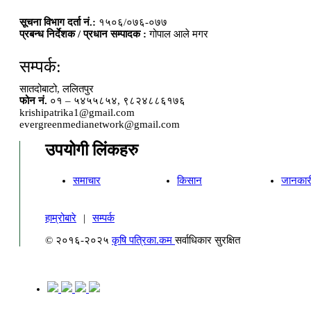
सूचना विभाग दर्ता नं.:
१५०६/०७६-०७७
प्रबन्ध निर्देशक / प्रधान सम्पादक :
गोपाल आले मगर
सम्पर्क:
सातदोबाटो, ललितपुर
फोन नं.
०१ – ५४५५८५४, ९८२४८८६१७६
krishipatrika1@gmail.com
evergreenmedianetwork@gmail.com
उपयोगी लिंकहरु
समाचार
किसान
जानकार
हाम्रोबारे
|
सम्पर्क
© २०१६-२०२५
कृषि पत्रिका.कम
सर्वाधिकार सुरक्षित