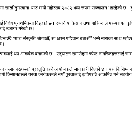
 सातौँ डुमरवाना थारु माघी महोत्सव २०८२ भव्य रूपमा सञ्चालन भइरहेको छ। दुई
लाई विशेष प्राथमिकता दिइएको छ। स्थानीय किसान तथा बासिन्दाले परम्परागत क
नलाई उजागर गरेको छ।
पमा चिनाउँदै ‘थारु संस्कृति जोगाऔँ, आ अपन पहिचान बचाऔँ’ भन्ने नाराका साथ 
 छ।
े महोत्सवलाई थप आकर्षक बनाएको छ। उद्घाटन समारोहमा ज्येष्ठ नागरिकहरूलाई सम
भिन्न कलाकारहरूको प्रस्तुति रहने आयोजकले जानकारी दिएको छ। यस किसिमका मह
भागी किसानहरूले यस्ता कार्यक्रमले नयाँ पुस्तालाई कृषिप्रति आकर्षित गर्न सहयोग