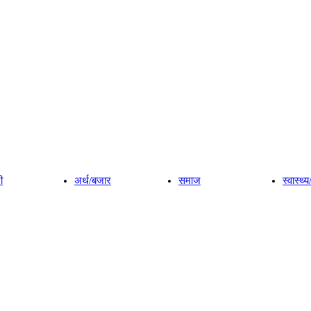
ी
अर्थ/बजार
समाज
स्वास्थ