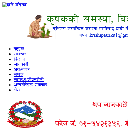
गृहपृष्ठ
समाचार
किसान
जानकारी
अर्थ/बजार
समाज
स्वास्थ्य/जीवनशैली
अन्तर्राष्ट्रिय समाचार
लेख