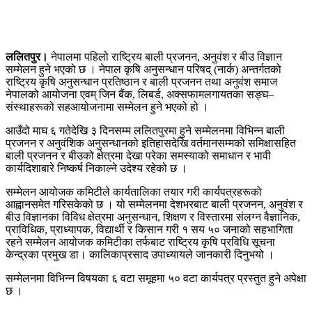
ललितपुर।
नेपालमा पहिलो राष्ट्रिय बाली प्रजनन, अनुवंश र बीउ विज्ञान
सम्मेलन हुने भएको छ । नेपाल कृषि अनुसन्धान परिषद् (नार्क) अन्तर्गतको
राष्ट्रिय कृषि अनुसन्धान प्रतिष्ठान र बाली प्रजनन तथा अनुवंश समाज
नेपालको आयोजना एवम् जिन बैंक, लिबर्ड, अक्सफामलगायतका सङ्घ–
संस्थाहरूको सहआयोजनामा सम्मेलन हुने भएको हो ।
आउँदो माघ ६ गतेदेखि ३ दिनसम्म ललितपुरमा हुने सम्मेलनमा विभिन्न बाली
प्रजनन र अनुवंशिक अनुसन्धानको इतिहासदेखि वर्तमानसम्मको समिक्षासहित
बाली प्रजनन र बीउको क्षेत्रमा देखा परेका समस्याको समाधान र भावी
कार्यदिशाबारे निष्कर्ष निकाल्ने उदेश्य रहेको छ ।
सम्मेलन आयोजक कमिटीले कार्यतालिका तयार गरी कार्यपत्रहरूको
आह्वानसमेत गरिसकेको छ । यो सम्मेलनमा देशभरबाट बाली प्रजनन, अनुवंश र
बीउ विज्ञानका विविध क्षेत्रमा अनुसन्धान, शिक्षण र विस्तारमा संलग्न वैज्ञानिक,
प्राविधिक, प्राध्यापक, विद्यार्थी र किसान गरी १ सय ५० जनाको सहभागिता
रहने सम्मेलन आयोजक कमिटीका तर्फबाट राष्ट्रिय कृषि प्रविधि सूचना
केन्द्रका प्रमुख डा। कालिकाप्रसाद उपाध्यायले जानकारी दिनुभयो ।
सम्मेलनमा विभिन्न विषयका ६ वटा समूहमा ५० वटा कार्यपत्र प्रस्तुत हुने अपेक्षा
छ ।