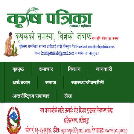
गृहपृष्ठ
समाचार
किसान
जानकारी
अर्थ/बजार
समाज
स्वास्थ्य/जीवनशैली
अन्तर्राष्ट्रिय समाचार
लेख