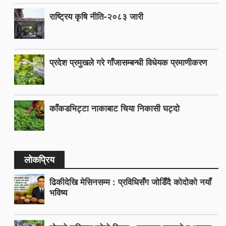
राष्ट्रिय कृषि नीति-२०८३ जारी
प्रदेश प्रमुखले गरे गाँजासम्बन्धी विधेयक प्रमाणीकरण
काँकडभिट्टा नाकाबाट चिया निकासी घट्दो
लोकप्रिय
ढिकीदेखि मेसिनसम्म : प्रविधिसँग जोडिँदै कोदोको नयाँ
भविष्य