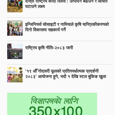
दोस्रो राष्ट्रिय कोदो दिवस : उत्पादन बढाउने र आयात
घटाउने लक्ष्य
इन्जिनियर्स सोसाइटी र नामियाले कृषि यान्त्रिकीकरणको
दिगो विकासमा सहकार्य गर्ने
राष्ट्रिय कृषि नीति-२०८३ जारी
‘१९ औँ गोदावरी फूलको प्रतिस्पर्धात्मक प्रदर्शनी
२०८३’ आयोजना हुने, भदौ १ देखि स्टल बुकिङ खुला