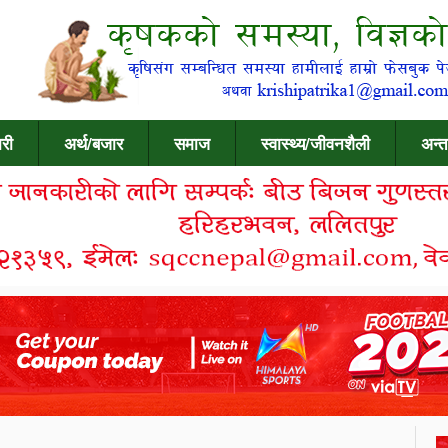
री
अर्थ/बजार
समाज
स्वास्थ्य/जीवनशैली
अन्त