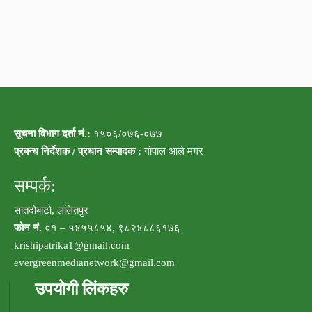
सूचना विभाग दर्ता नं.:
१५०६/०७६-०७७
प्रबन्ध निर्देशक / प्रधान सम्पादक :
गोपाल आले मगर
सम्पर्क:
सातदोबाटो, ललितपुर
फोन नं.
०१ – ५४५५८५४, ९८२४८८६१७६
krishipatrika1@gmail.com
evergreenmedianetwork@gmail.com
उपयोगी लिंकहरु