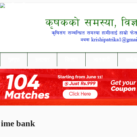
गृहपृष्ठ
समाचार
किसान
जानकारी
अर्थ/
ime bank