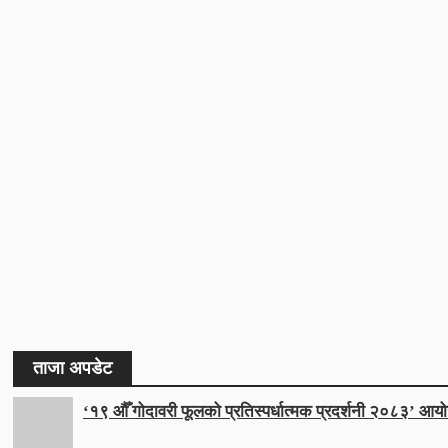
ताजा अपडेट
‘१९ औँ गोदावरी फूलको प्रतिस्पर्धात्मक प्रदर्शनी २०८३’ आयो