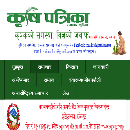
गृहपृष्ठ
समाचार
किसान
जानकारी
अर्थ/बजार
समाज
स्वास्थ्य/जीवनशैली
अन्तर्राष्ट्रिय समाचार
लेख