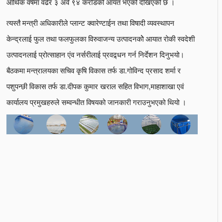
आर्थिक वर्षमा वढेर ३ अर्व ९४ करोडको आयत भएको देखिएको छ ।
त्यस्तै मन्त्री अधिकारीले प्लान्ट क्वारेण्टाईन तथा विषादी व्यवस्थापन
केन्द्रलाई फुल तथा फलफुलका विरुवाजन्य उत्पादनकोे आयात रोकी स्वदेशी
उत्पादनलाई प्रोत्साहान एंव नर्सरीलाई प्रवद्र्धन गर्न निर्देशन दिनुभयो।
बैठकमा मन्त्रालयका सचिव कृषि विकास तर्फ डा.गोविन्द प्रसाद शर्मा र
पशुपन्छी विकास तर्फ डा.दीपक कुमार खराल सहित विभाग,माहाशाखा एवं
कार्यालय प्रमुखहरुले सम्वन्धीत विषयको जानकारी गराउनुभएको थियो ।