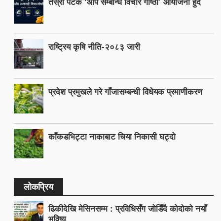
तेस्रो पटक ‘आँप सम्बन्धि विचार गोष्ठी’ आयोजना हुँदैं
राष्ट्रिय कृषि नीति-२०८३ जारी
प्रदेश प्रमुखले गरे गाँजासम्बन्धी विधेयक प्रमाणीकरण
काँकडभिट्टा नाकाबाट चिया निकासी घट्दो
लोकप्रिय
ढिकीदेखि मेसिनसम्म : प्रविधिसँग जोडिँदै कोदोको नयाँ
भविष्य