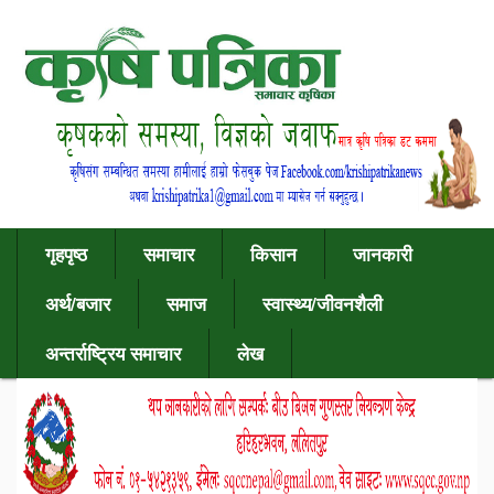
गृहपृष्ठ
समाचार
किसान
जानकारी
अर्थ/बजार
समाज
स्वास्थ्य/जीवनशैली
अन्तर्राष्ट्रिय समाचार
लेख