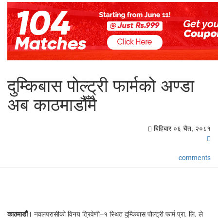
दुम्किबास पोल्ट्री फार्मको अण्डा
अब काठमाडौँमै
बिहिबार ०६ चैत, २०८१
comments
काठमाडौं।
नवलपरासीको विनय त्रिवेणी–१ स्थित दुम्किबास पोल्ट्री फार्म प्रा. लि. ले