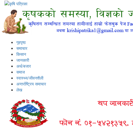
गृहपृष्ठ
समाचार
किसान
जानकारी
अर्थ/बजार
समाज
स्वास्थ्य/जीवनशैली
अन्तर्राष्ट्रिय समाचार
लेख