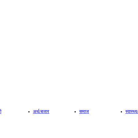
ी
अर्थ/बजार
समाज
स्वास्थ