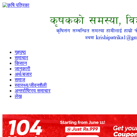
गृहपृष्ठ
समाचार
किसान
जानकारी
अर्थ/बजार
समाज
स्वास्थ्य/जीवनशैली
अन्तर्राष्ट्रिय समाचार
लेख