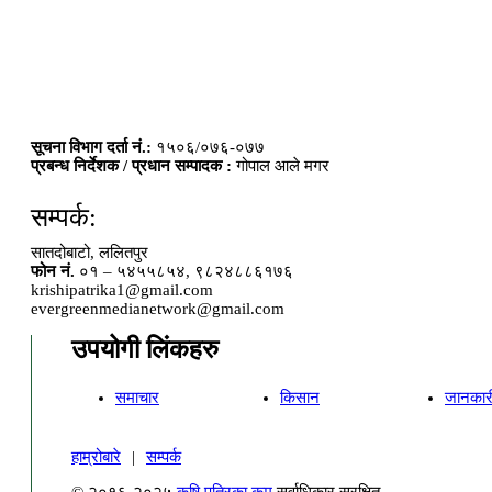
सूचना विभाग दर्ता नं.:
१५०६/०७६-०७७
प्रबन्ध निर्देशक / प्रधान सम्पादक :
गोपाल आले मगर
सम्पर्क:
सातदोबाटो, ललितपुर
फोन नं.
०१ – ५४५५८५४, ९८२४८८६१७६
krishipatrika1@gmail.com
evergreenmedianetwork@gmail.com
उपयोगी लिंकहरु
समाचार
किसान
जानकार
हाम्रोबारे
|
सम्पर्क