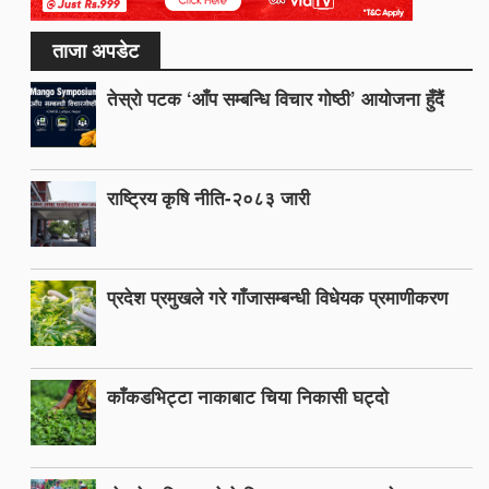
ताजा अपडेट
तेस्रो पटक ‘आँप सम्बन्धि विचार गोष्ठी’ आयोजना हुँदैं
राष्ट्रिय कृषि नीति-२०८३ जारी
प्रदेश प्रमुखले गरे गाँजासम्बन्धी विधेयक प्रमाणीकरण
काँकडभिट्टा नाकाबाट चिया निकासी घट्दो