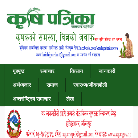
गृहपृष्ठ
समाचार
किसान
जानकारी
अर्थ/बजार
समाज
स्वास्थ्य/जीवनशैली
अन्तर्राष्ट्रिय समाचार
लेख