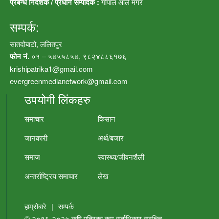
प्रबन्ध निर्देशक / प्रधान सम्पादक :
गोपाल आले मगर
सम्पर्क:
सातदोबाटो, ललितपुर
फोन नं.
०१ – ५४५५८५४, ९८२४८८६१७६
krishipatrika1@gmail.com
evergreenmedianetwork@gmail.com
उपयोगी लिंकहरु
समाचार
किसान
जानकारी
अर्थ/बजार
समाज
स्वास्थ्य/जीवनशैली
अन्तर्राष्ट्रिय समाचार
लेख
हाम्रोबारे
|
सम्पर्क
© २०१६-२०२५
कृषि पत्रिका.कम
सर्वाधिकार सुरक्षित