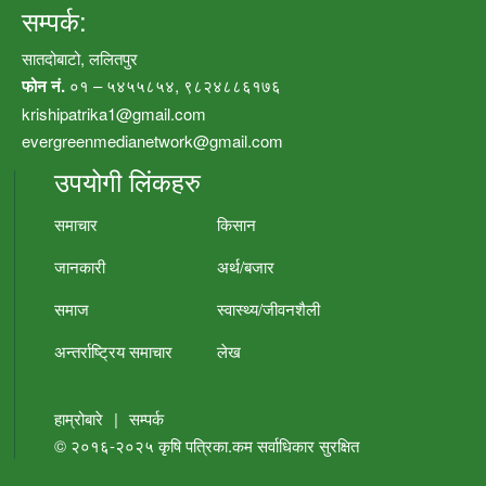
सम्पर्क:
सातदोबाटो, ललितपुर
फोन नं.
०१ – ५४५५८५४, ९८२४८८६१७६
krishipatrika1@gmail.com
evergreenmedianetwork@gmail.com
उपयोगी लिंकहरु
समाचार
किसान
जानकारी
अर्थ/बजार
समाज
स्वास्थ्य/जीवनशैली
अन्तर्राष्ट्रिय समाचार
लेख
हाम्रोबारे
|
सम्पर्क
© २०१६-२०२५
कृषि पत्रिका.कम
सर्वाधिकार सुरक्षित