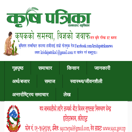
गृहपृष्ठ
समाचार
किसान
जानकारी
अर्थ/बजार
समाज
स्वास्थ्य/जीवनशैली
अन्तर्राष्ट्रिय समाचार
लेख