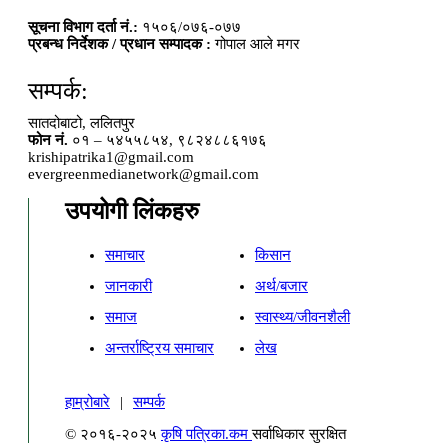
सूचना विभाग दर्ता नं.:
१५०६/०७६-०७७
प्रबन्ध निर्देशक / प्रधान सम्पादक :
गोपाल आले मगर
सम्पर्क:
सातदोबाटो, ललितपुर
फोन नं.
०१ – ५४५५८५४, ९८२४८८६१७६
krishipatrika1@gmail.com
evergreenmedianetwork@gmail.com
उपयोगी लिंकहरु
समाचार
किसान
जानकारी
अर्थ/बजार
समाज
स्वास्थ्य/जीवनशैली
अन्तर्राष्ट्रिय समाचार
लेख
हाम्रोबारे
|
सम्पर्क
© २०१६-२०२५
कृषि पत्रिका.कम
सर्वाधिकार सुरक्षित