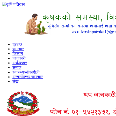
गृहपृष्ठ
समाचार
किसान
जानकारी
अर्थ/बजार
समाज
स्वास्थ्य/जीवनशैली
अन्तर्राष्ट्रिय समाचार
लेख