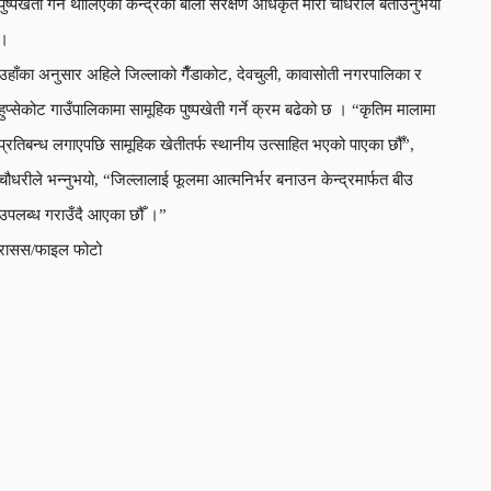
पुष्पखेती गर्न थालिएको केन्द्रका बाली संरक्षण अधिकृत मीरा चौधरीले बताउनुभयो
।
उहाँका अनुसार अहिले जिल्लाको गैँडाकोट, देवचुली, कावासोती नगरपालिका र
हुप्सेकोट गाउँपालिकामा सामूहिक पुष्पखेती गर्ने क्रम बढेको छ । “कृतिम मालामा
प्रतिबन्ध लगाएपछि सामूहिक खेतीतर्फ स्थानीय उत्साहित भएको पाएका छौँ”,
चौधरीले भन्नुभयो, “जिल्लालाई फूलमा आत्मनिर्भर बनाउन केन्द्रमार्फत बीउ
उपलब्ध गराउँदै आएका छौँ ।”
रासस/फाइल फोटो