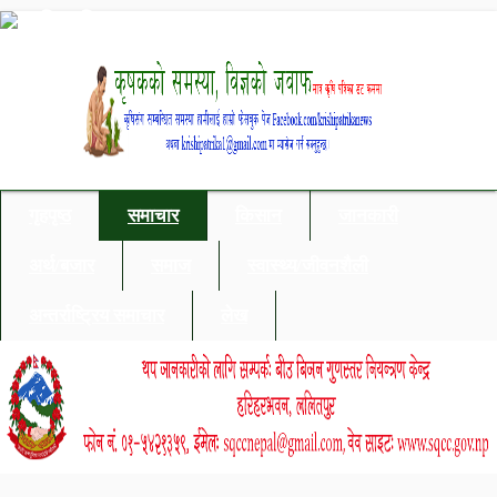
गृहपृष्ठ
समाचार
किसान
जानकारी
अर्थ/बजार
समाज
स्वास्थ्य/जीवनशैली
अन्तर्राष्ट्रिय समाचार
लेख