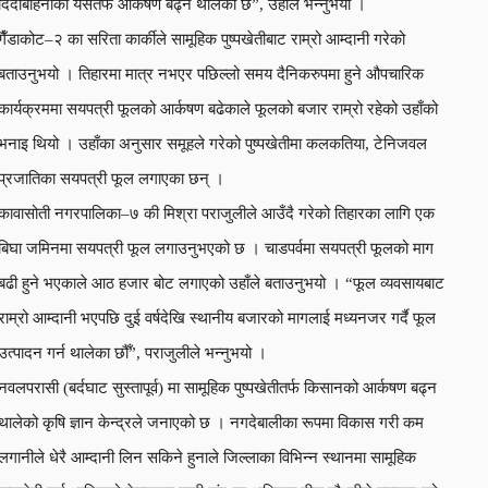
दिदीबहिनीको यसतर्फ आर्कषण बढ्न थालेको छ”, उहाँले भन्नुभयो ।
गैँडाकोट–२ का सरिता कार्कीले सामूहिक पुष्पखेतीबाट राम्रो आम्दानी गरेको
बताउनुभयो । तिहारमा मात्र नभएर पछिल्लो समय दैनिकरुपमा हुने औपचारिक
कार्यक्रममा सयपत्री फूलको आर्कषण बढेकाले फूलको बजार राम्रो रहेको उहाँको
भनाइ थियो । उहाँका अनुसार समूहले गरेको पुष्पखेतीमा कलकतिया, टेनिजवल
प्रजातिका सयपत्री फूल लगाएका छन् ।
कावासोती नगरपालिका–७ की मिश्रा पराजुलीले आउँदै गरेको तिहारका लागि एक
बिघा जमिनमा सयपत्री फूल लगाउनुभएको छ । चाडपर्वमा सयपत्री फूलको माग
बढी हुने भएकाले आठ हजार बोट लगाएको उहाँले बताउनुभयो । “फूल व्यवसायबाट
राम्रो आम्दानी भएपछि दुई वर्षदेखि स्थानीय बजारको मागलाई मध्यनजर गर्दै फूल
उत्पादन गर्न थालेका छौँ”, पराजुलीले भन्नुभयो ।
नवलपरासी (बर्दघाट सुस्तापूर्व) मा सामूहिक पुष्पखेतीतर्फ किसानको आर्कषण बढ्न
थालेको कृषि ज्ञान केन्द्रले जनाएको छ । नगदेबालीका रूपमा विकास गरी कम
लगानीले धेरै आम्दानी लिन सकिने हुनाले जिल्लाका विभिन्न स्थानमा सामूहिक