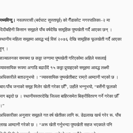
मध्यविन्दु।
नवलपरासी (बर्दघाट सुस्तापूर्व) को गैँडाकोट नगरपालिका–२ मा
दिदीबहिनी किसान समूहले पाँच वर्षदेखि सामूहिक पुष्पखेती गर्दै आएका छन् ।
स्थानीय महिला समूहमा आवद्ध भई विसं २०७६ देखि सामूहिक फूलखेती गर्दै आएका
हुन् ।
सञ्चालनका समयमा छ कठ्ठा जग्गामा पुष्पखेती गरिएकोमा अहिले यसलाई
व्यावसायिक रूपमा अगाडि बढाउँदै १५ कठ्ठा पुर्‍याइएको समूहमा आवद्ध लक्ष्मी
अधिकारीले बताउनुभयो । “व्यावसायिक पुष्पखेतीबाट राम्रो आम्दानी भएको छ ।
चार/पाँच जनाको समूह मिलेर खेती गरेका छौँ”, उहाँले भन्नुभयो, “बर्सेनी फूलको
माग बढ्दो छ । स्थानीयस्तरदेखि जिल्ला बाहिरसमेत बिक्रीवितरण गर्ने गरेका छौँ
।”
अधिकारीका अनुसार समूहले गत वर्ष खेतीका लागि रू. डेढलाख खर्च गरेर रू. पाँच
लाख आम्दानी गरेको छ । “अरू खेती गर्नुभन्दा पुष्पखेती सहज भएकाले पनि