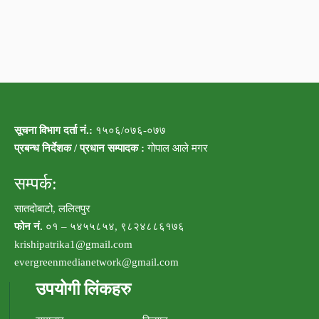
सूचना विभाग दर्ता नं.:
१५०६/०७६-०७७
प्रबन्ध निर्देशक / प्रधान सम्पादक :
गोपाल आले मगर
सम्पर्क:
सातदोबाटो, ललितपुर
फोन नं.
०१ – ५४५५८५४, ९८२४८८६१७६
krishipatrika1@gmail.com
evergreenmedianetwork@gmail.com
उपयोगी लिंकहरु