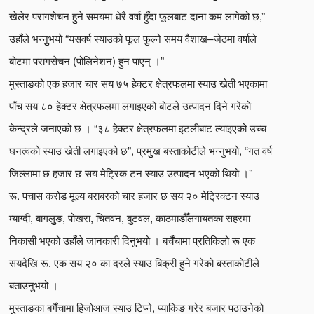
खेलेर परागशेचन हुुने समयमा धेरै वर्षा हुँदा फूलबाट दाना कम लागेको छ,”
उहाँले भन्नुुभयो “यसवर्ष स्याउको फूल फुल्ने समय वैशाख–जेठमा वर्षाले
बोटमा परागसेचन (पोलिनेशन) हुन पाएन् ।”
मुस्ताङको एक हजार चार सय ७५ हेक्टर क्षेत्रफलमा स्याउ खेती भएकामा
पाँच सय ८० हेक्टर क्षेत्रफलमा लगाइएको बोटले उत्पादन दिने गरेको
केन्द्रले जनाएको छ । “३८ हेक्टर क्षेत्रफलमा इटलीबाट ल्याइएको उच्च
घनत्वको स्याउ खेती लगाइएको छ”, प्रमुुख बस्ताकोटीले भन्नुभयो, “गत वर्ष
जिल्लामा छ हजार छ सय मेट्रिक टन स्याउ उत्पादन भएको थियो ।”
रू. पचास करोड मूल्य बराबरको चार हजार छ सय २० मेट्रिक्टन स्याउ
म्याग्दी, बागलुुङ, पोखरा, चितवन, बुटवल, काठमाडौँलगायतका सहरमा
निकासी भएको उहाँले जानकारी दिनुभयो । बचैँचामा प्रतिकिलो रू एक
सयदेखि रू. एक सय २० का दरले स्याउ बिक्री हुने गरेको बस्ताकोटीले
बताउनुभयो ।
मुुस्ताङका बगैँचामा हिजोआज स्याउ टिप्ने, प्याकिङ गरेर बजार पठाउनेको