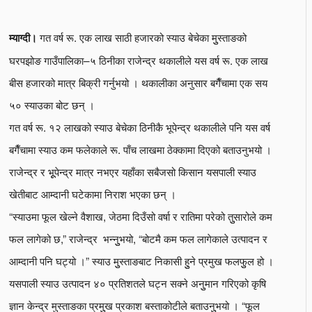
गत वर्ष रू. एक लाख साठी हजारको स्याउ बेचेका मुुस्ताङको
म्याग्दी।
घरपझोङ गाउँपालिका–५ ठिनीका राजेन्द्र थकालीले यस वर्ष रू. एक लाख
बीस हजारको मात्र बिक्री गर्नुभयो । थकालीका अनुसार बगैँचामा एक सय
५० स्याउका बोट छन् ।
गत वर्ष रू. १२ लाखको स्याउ बेचेका ठिनीकै भूपेन्द्र थकालीले पनि यस वर्ष
बगैँचामा स्याउ कम फलेकाले रू. पाँच लाखमा ठेक्कामा दिएको बताउनुभयो ।
राजेन्द्र र भूूपेन्द्र मात्र नभएर यहाँका सबैजसो किसान यसपाली स्याउ
खेतीबाट आम्दानी घटेकामा निराश भएका छन् ।
“स्याउमा फूल खेल्ने वैशाख, जेठमा दिउँसो वर्षा र रातिमा परेको तुुसारोले कम
फल लागेको छ,” राजेन्द्र भन्नुुभयो, “बोटमै कम फल लागेकाले उत्पादन र
आम्दानी पनि घट्यो ।” स्याउ मुुस्ताङबाट निकासी हुुने प्रमुख फलफुुल हो ।
यसपाली स्याउ उत्पादन ४० प्रतिशतले घट्न सक्ने अनुुमान गरिएको कृषि
ज्ञान केन्द्र मुस्ताङका प्रमुुख प्रकाश बस्ताकोटीले बताउनुुभयो । “फूल