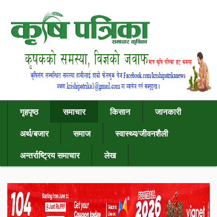
गृहपृष्ठ
समाचार
किसान
जानकारी
अर्थ/बजार
समाज
स्वास्थ्य/जीवनशैली
अन्तर्राष्ट्रिय समाचार
लेख