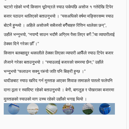
चटारो रहेको भन्दै किसान भूूपेन्द्रले स्याउ पाकेपछि असोज १ गतेदेखि टिपेर
बजार पठाउन थालिएको बताउनुभयो । “यसअघिको वर्षमा मङ्सिरसम्म स्याउ
बोटमै हुुन्थ्यो । अहिले असोजमै सबैजसो बगैँचाहरु रित्तिन थालेका छन्”,
उहाँले भन्नुभयो, “नपाग्दै साउन भदौमै अग्रिम पैसा लिएर बगँैचा व्यापारीलाई
ठेक्का दिने गरेका छौँ ।”
किसान बलबहादुुर थकालीले ठेक्का लिएका व्यापारी आफैँले स्याउ टिपेर बजार
लैजाने गरेका बताउनुुभयो । “स्याउलाई बजारको समस्या छैन,” उहाँले
भन्नुुभयो “फलाउन सक्नुु प¥यो जति पनि बिक्री हुन्छ ।”
धादीङबाट स्याउ खरिद गर्न मुस्ताङ आएका शिवाङ तामाङले पातलो फलेपनि
दाना ठूला र स्वादिष्ट रहेको बताउनुुभयो । बेनी, बागलुुङ र पोखराका बजारमा
मुुस्ताङको स्याउको माग उच्च रहेको उहाँको भनाइ थियो ।