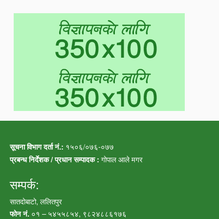
सूचना विभाग दर्ता नं.:
१५०६/०७६-०७७
प्रबन्ध निर्देशक / प्रधान सम्पादक :
गोपाल आले मगर
सम्पर्क:
सातदोबाटो, ललितपुर
फोन नं.
०१ – ५४५५८५४, ९८२४८८६१७६