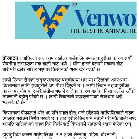
ढोरपाटन।
अघिल्लो साता तमानखोला गाउँपालिकामा हावाहुरीका कारण सयौँ
रोपनीमा लगाइएका मकै बाली नष्ट भयो । घोँगा हाल्ने बेलामा मकैका बोट
बारीभरी ढलेर सोत्तर भएपछि किसानको श्रम खेर गएको छ ।
लम्पी स्किन रोगको सङ्क्रमणबाट पशुचौपाया धमाधम मरिरहेको अवस्थामा
किसानका लागि हावाहुरीले थप पीडा दिएको छ । लम्पी स्किन र हावाहुरीका
कारण पशुचौपाया र मकैखेतीमा भएको क्षतिका कारण यहाँका किसानले लाखौँको
नोक्सानी बेहोर्नु परेको छ । लम्पी स्किनको सङ्क्रमणको रोकथाम अझै
भइसकेको छैन ।
किसानका पीडालाई थोरै भए पनि राहत होस् भन्ने उद्देश्यले गाउँपालिकाले राहत
उपलब्ध गराउने निर्णय गरेको छ । हावाहुरीले बिउ पनि नबच्ने गरी मकै बाली नष्ट
भएपछि पालिकाको राहत दिने निर्णयबाट किसानले राहतको श्वास फेरेका छन् ।
हावाहुरीका कारण गाउँपालिका–१ र २ को सेन्नामा, पहिरा, बोङ्गानी,