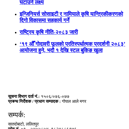
घटाउने लक्ष्य
इन्जिनियर्स सोसाइटी र नामियाले कृषि यान्त्रिकीकरणको
दिगो विकासमा सहकार्य गर्ने
राष्ट्रिय कृषि नीति-२०८३ जारी
‘१९ औँ गोदावरी फूलको प्रतिस्पर्धात्मक प्रदर्शनी २०८३’
आयोजना हुने, भदौ १ देखि स्टल बुकिङ खुला
सूचना विभाग दर्ता नं.:
१५०६/०७६-०७७
प्रबन्ध निर्देशक / प्रधान सम्पादक :
गोपाल आले मगर
सम्पर्क:
सातदोबाटो, ललितपुर