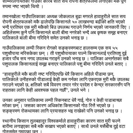
सोम्मरलगायतका गाउँको करिब सात सय रोपनी क्षेत्रफलमा लगाएको मकै पूर्ण
रुपमा नष्ट भएको थियो ।
तमानखोला गाउँपालिकाका अध्यक्ष जोकलाल बुढा मगरले हावाहुरीले सात सय
रोपनी क्षेत्रफलको मकै ढालेपछि किसानले ५० लाखभन्दा बढीको क्षति भएको
भन्दै प्रतिघर एक मुरी मकैको बिउ उपलब्ध गराउने निर्णय भएको जानकारी दिए ।
अहिलेसम्म कुनै पनि किसानले बाली बीमा नगरेको भन्दै अब कृषक समूह बनाएर
पालिकाले बाली बीमा गरिदिने समेत उनको भनाइ छ ।
गाउँपालिकामा लम्पी स्किन रोगको सङ्क्रमणबाट हालसम्म एक सय ५५
पशुचौपाया मरिसकेका छन् । ती पशुचौपायाका पाल्ने किसानलाई प्रतिपशु दुई
हजार पाँच सय नगद उपलब्ध गराइने उनको भनाइ छ । पालिका अन्तर्गतका सबै
पशुपालक किसानलाई समूह बनाएर पालिकाले पशु बीमा गरिदिने उनले बताए ।
“हावाहुरीले मकै बाली नष्ट गरिदिएपछि धेरै किसान अहिले पीडामा छन्,
पालिकाले उनीहरुको पीडालाई केही कम गर्नका लागि एकरएक मुरी मकै उपलब्ध
गराउने भएको छ, क्षतिको सबै विवरण तयार गरेर प्रदेश र केन्द्र सरकारसँग पनि
राहतका लागि केही आवश्यक पहल गर्छौँ”, उनले भने ।
उनका अनुसार पालिकामा लम्पी स्किनबाट धेरै गाई, गोरु र केही पाडाबाच्छा
मरेका छन् । जसका कारण अधिकांश किसानको गोठ रित्तै भएको छ ।
सङ्क्रमण रोकथामका लागि प्रयासहरु भइ राखेको पनि उनको भनाइ छ ।
स्थानीय किसान तुलबहादुर विश्वकर्माले हावाहुरीका कारण सात मुरी फल्ने
बारीमा लगाइएका सबै मकै सखाप भएको बताए । साथै उनले यसैबीच दुई वटा
गोरुसमेत गुमाएका छन् ।