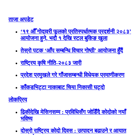
ताजा अपडेट
‘१९ औँ गोदावरी फूलको प्रतिस्पर्धात्मक प्रदर्शनी २०८३’
आयोजना हुने, भदौ १ देखि स्टल बुकिङ खुला
तेस्रो पटक ‘आँप सम्बन्धि विचार गोष्ठी’ आयोजना हुँदैं
राष्ट्रिय कृषि नीति-२०८३ जारी
प्रदेश प्रमुखले गरे गाँजासम्बन्धी विधेयक प्रमाणीकरण
काँकडभिट्टा नाकाबाट चिया निकासी घट्दो
लोकप्रिय
ढिकीदेखि मेसिनसम्म : प्रविधिसँग जोडिँदै कोदोको नयाँ
भविष्य
दोस्रो राष्ट्रिय कोदो दिवस : उत्पादन बढाउने र आयात