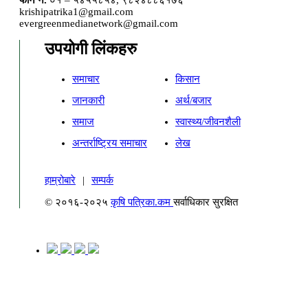
फोन नं.
०१ – ५४५५८५४, ९८२४८८६१७६
krishipatrika1@gmail.com
evergreenmedianetwork@gmail.com
उपयोगी लिंकहरु
समाचार
किसान
जानकारी
अर्थ/बजार
समाज
स्वास्थ्य/जीवनशैली
अन्तर्राष्ट्रिय समाचार
लेख
हाम्रोबारे
|
सम्पर्क
© २०१६-२०२५
कृषि पत्रिका.कम
सर्वाधिकार सुरक्षित