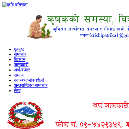
गृहपृष्ठ
समाचार
किसान
जानकारी
अर्थ/बजार
समाज
स्वास्थ्य/जीवनशैली
अन्तर्राष्ट्रिय समाचार
लेख