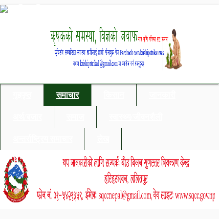
गृहपृष्ठ
समाचार
किसान
जानकारी
अर्थ/बजार
समाज
स्वास्थ्य/जीवनशैली
अन्तर्राष्ट्रिय समाचार
लेख