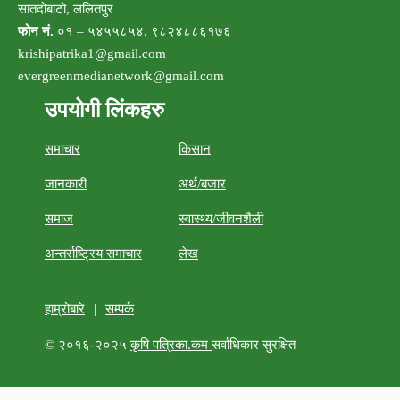
सातदोबाटो, ललितपुर
फोन नं.
०१ – ५४५५८५४, ९८२४८८६१७६
krishipatrika1@gmail.com
evergreenmedianetwork@gmail.com
उपयोगी लिंकहरु
समाचार
किसान
जानकारी
अर्थ/बजार
समाज
स्वास्थ्य/जीवनशैली
अन्तर्राष्ट्रिय समाचार
लेख
हाम्रोबारे
|
सम्पर्क
© २०१६-२०२५
कृषि पत्रिका.कम
सर्वाधिकार सुरक्षित