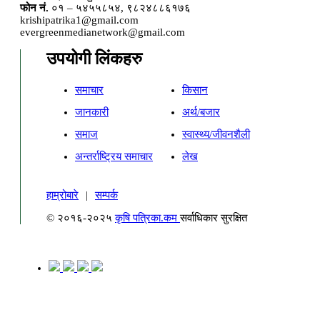
फोन नं.
०१ – ५४५५८५४, ९८२४८८६१७६
krishipatrika1@gmail.com
evergreenmedianetwork@gmail.com
उपयोगी लिंकहरु
समाचार
किसान
जानकारी
अर्थ/बजार
समाज
स्वास्थ्य/जीवनशैली
अन्तर्राष्ट्रिय समाचार
लेख
हाम्रोबारे
|
सम्पर्क
© २०१६-२०२५
कृषि पत्रिका.कम
सर्वाधिकार सुरक्षित