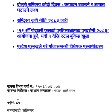
दोस्रो राष्ट्रिय कोदो दिवस : उत्पादन बढाउने र आयात
घटाउने लक्ष्य
राष्ट्रिय कृषि नीति-२०८३ जारी
‘१९ औँ गोदावरी फूलको प्रतिस्पर्धात्मक प्रदर्शनी २०८३’
आयोजना हुने, भदौ १ देखि स्टल बुकिङ खुला
प्रदेश प्रमुखले गरे गाँजासम्बन्धी विधेयक प्रमाणीकरण
सूचना विभाग दर्ता नं.:
१५०६/०७६-०७७
प्रबन्ध निर्देशक / प्रधान सम्पादक :
गोपाल आले मगर
सम्पर्क:
सातदोबाटो, ललितपुर