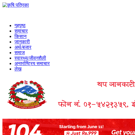
गृहपृष्ठ
समाचार
किसान
जानकारी
अर्थ/बजार
समाज
स्वास्थ्य/जीवनशैली
अन्तर्राष्ट्रिय समाचार
लेख