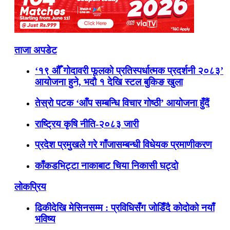
ताजा अपडेट
‘१९ औँ गोदावरी फूलको प्रतिस्पर्धात्मक प्रदर्शनी २०८३’
आयोजना हुने, भदौ १ देखि स्टल बुकिङ खुला
तेस्रो पटक ‘आँप सम्बन्धि विचार गोष्ठी’ आयोजना हुँदैं
राष्ट्रिय कृषि नीति-२०८३ जारी
प्रदेश प्रमुखले गरे गाँजासम्बन्धी विधेयक प्रमाणीकरण
काँकडभिट्टा नाकाबाट चिया निकासी घट्दो
लोकप्रिय
ढिकीदेखि मेसिनसम्म : प्रविधिसँग जोडिँदै कोदोको नयाँ
भविष्य