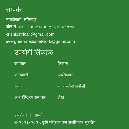
सम्पर्क:
सातदोबाटो, ललितपुर
फोन नं.
०१ – ५४५५८५४, ९८२४८८६१७६
krishipatrika1@gmail.com
evergreenmedianetwork@gmail.com
उपयोगी लिंकहरु
समाचार
किसान
जानकारी
अर्थ/बजार
समाज
स्वास्थ्य/जीवनशैली
अन्तर्राष्ट्रिय समाचार
लेख
हाम्रोबारे
|
सम्पर्क
© २०१६-२०२५
कृषि पत्रिका.कम
सर्वाधिकार सुरक्षित