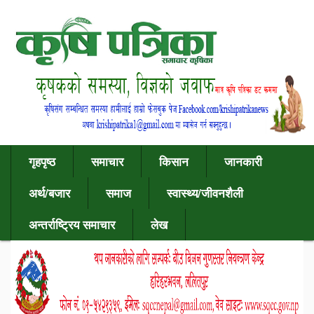
गृहपृष्ठ
समाचार
किसान
जानकारी
अर्थ/बजार
समाज
स्वास्थ्य/जीवनशैली
अन्तर्राष्ट्रिय समाचार
लेख