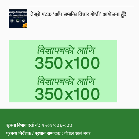
तेस्रो पटक ‘आँप सम्बन्धि विचार गोष्ठी’ आयोजना हुँदैं
सूचना विभाग दर्ता नं.:
१५०६/०७६-०७७
प्रबन्ध निर्देशक / प्रधान सम्पादक :
गोपाल आले मगर