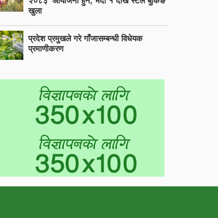
२०८३’ आयोजना हुने, भदौ १ देखि स्टल बुकिङ
खुला
प्रदेश प्रमुखले गरे गाँजासम्बन्धी विधेयक
प्रमाणीकरण