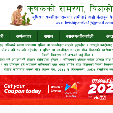
री
अर्थ/बजार
समाज
स्वास्थ्य/जीवनशैली
अन्त