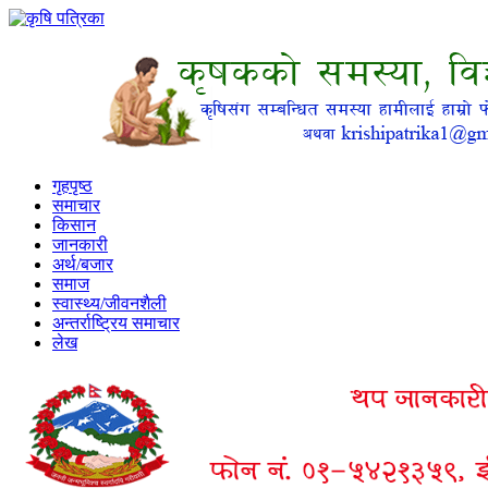
गृहपृष्ठ
समाचार
किसान
जानकारी
अर्थ/बजार
समाज
स्वास्थ्य/जीवनशैली
अन्तर्राष्ट्रिय समाचार
लेख