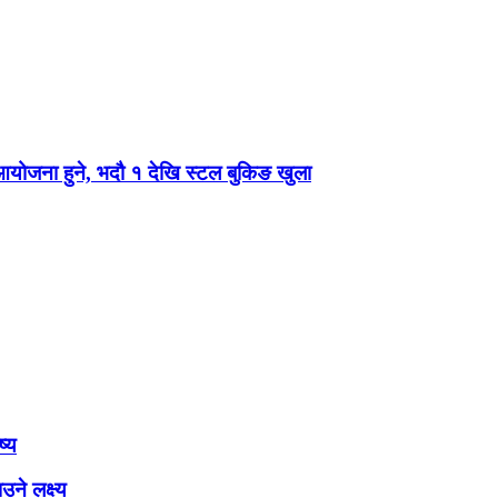
 आयोजना हुने, भदौ १ देखि स्टल बुकिङ खुला
ष्य
ने लक्ष्य