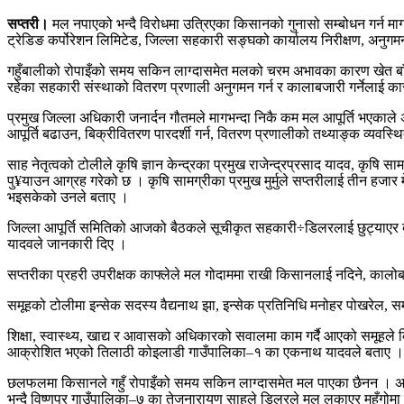
सप्तरी।
मल नपाएको भन्दै विरोधमा उत्रिएका किसानको गुनासो सम्बोधन गर्न माग
ट्रेडिङ कर्पोरेशन लिमिटेड, जिल्ला सहकारी सङ्घको कार्यालय निरीक्षण, अन
गहुँबालीको रोपाइँको समय सकिन लाग्दासमेत मलको चरम अभावका कारण खेत बाँझै
रहेका सहकारी संस्थाको वितरण प्रणाली अनुगमन गर्न र कालाबजारी गर्नेलाई का
प्रमुख जिल्ला अधिकारी जनार्दन गौतमले मागभन्दा निकै कम मल आपूर्ति भएकाल
आपूर्ति बढाउन, बिक्रीवितरण पारदर्शी गर्न, वितरण प्रणालीको तथ्याङ्क व्यव
साह नेतृत्वको टोलीले कृषि ज्ञान केन्द्रका प्रमुख राजेन्द्रप्रसाद यादव, कृषि 
पु¥याउन आग्रह गरेको छ । कृषि सामग्रीका प्रमुख मुर्मुले सप्तरीलाई तीन ह
भइसकेको उनले बताए ।
जिल्ला आपूर्ति समितिको आजको बैठकले सूचीकृत सहकारी÷डिलरलाई छुट्याएर बाँ
यादवले जानकारी दिए ।
सप्तरीका प्रहरी उपरीक्षक काफ्लेले मल गोदाममा राखी किसानलाई नदिने, कालोबजारी गर
समूहको टोलीमा इन्सेक सदस्य वैद्यनाथ झा, इन्सेक प्रतिनिधि मनोहर पोखरेल, स
शिक्षा, स्वास्थ्य, खाद्य र आवासको अधिकारको सवालमा काम गर्दै आएको समूहल
आक्रोशित भएको तिलाठी कोइलाडी गाउँपालिका–१ का एकनाथ यादवले बताए ।
छलफलमा किसानले गहुँ रोपाइँको समय सकिन लाग्दासमेत मल पाएका छैनन । अधिका
भन्दै विष्णुपुर गाउँपालिका–७ का तेजनारायण साहले डिलरले मल लुकाएर महँगोमा बे