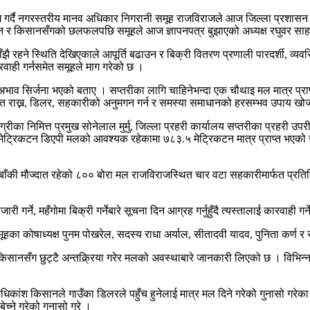
 गर्दै नगरस्तरीय मानव अधिकार निगरानी समूह राजविराजले आज जिल्ला प्रशासन क
ुगमन र किसानसँगको छलफलपछि समूहले आज ज्ञापनपत्र बुझाएको अध्यक्ष रघुवर सा
 रहने स्थिति देखिएकाले आपूर्ति बढाउन र बिक्री वितरण प्रणाली पारदर्शी, व्
रवाही गर्नसमेत समूहले माग गरेको छ ।
े अभाव सिर्जना भएको बताए । सप्तरीका लागि चाहिनेभन्दा एक चौथाइ मल मात्र प
स्थित राख्न, डिलर, सहकारीको अनुमगन गर्न र समस्या समाधानको हरसम्भव उपाय खोज
सामग्रीका निमित्त प्रमुख सोनेलाल मुर्मु, जिल्ला प्रहरी कार्यालय सप्तरीका प्रहर
जार मेट्रिकटन डिएपी मलको आवश्यक रहेकामा ७८३.५ मेट्रिकटन मात्र प्राप्त भएक
की मौज्दात रहेको ८०० बोरा मल राजविराजस्थित चार वटा सहकारीमार्फत प्रतिकिसा
्ने, महँगोमा बिक्री गर्नेबारे सूचना दिन आग्रह गर्नुहुँदै त्यस्तालाई कारवाही गर्न
मूहका कोषाध्यक्ष पुनम पोखरेल, सदस्य राधा अर्याल, सीतादवी यादव, पुनिता कर्ण
े किसानसँग छुट्टै अन्तक्र्रिया गरेर मलको अवस्थाबारे जानकारी लिएको छ । विभ
ंश किसानले गाउँका डिलरले पहुँच हुनेलाई मात्र मल दिने गरेको गुनासो गरेका
च्ने गरेको गुनासो गरे ।