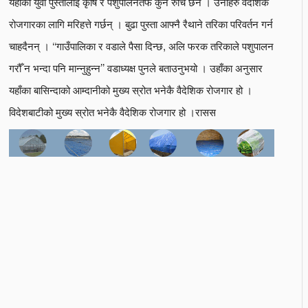
यहाँका युवा पुस्तालाई कृषि र पशुपालनतर्फ कुनै रुचि छैन । उनीहरु वैदेशिक
रोजगारका लागि मरिहत्ते गर्छन् । बुढा पुस्ता आफ्नै रैथाने तरिका परिवर्तन गर्न
चाहदैनन् । ‘‘गाउँपालिका र वडाले पैसा दिन्छ, अलि फरक तरिकाले पशुपालन
गरौँ न भन्दा पनि मान्नुहुन्न’’ वडाध्यक्ष पुनले बताउनुभयो । उहाँका अनुसार
यहाँका बासिन्दाको आम्दानीको मुख्य स्रोत भनेकै वैदेशिक रोजगार हो ।
विदेशबाटीको मुख्य स्रोत भनेकै वैदेशिक रोजगार हो ।रासस