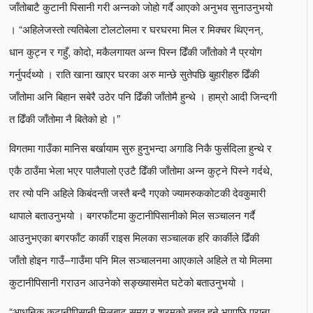
जाँतोबाटै कुटानी पिसानी गरी अन्नको जोहो गर्दै आएको अनुभव सुनाउनुभयो
। “अहिलेजस्तो त्यतिबेला टोलटोलमा र घरघरमा मिल र मिक्चर थिएनन्,
धान कुट्न र गहुँ, कोदो, मकैलगायत अन्न पिस्न ढिँकी जाँतोको नै प्रयोग
गर्नुपर्दथ्यो । राति खाना खाएर घरका अरु मान्छे सुतेपछि बुहारीहरु ढिँकी
जाँतोमा अनि बिहान सबेरै उठेर पनि ढिँकी जाँतोमै हुन्थे । हाम्रो आदी जिन्दगी
त ढिँकी जाँतोमा नै बितेको हो ।”
विगतमा गाउँका मानिस बर्खायाम सुरु हुनुभन्दा अगाडि निकै फुर्सदिला हुन्थे र
एकै ठाउँमा भेला भएर पालैपालो एउटै ढिँकी जाँतोमा अन्न कुट्ने पिस्ने गर्दथे,
तर त्यो पनि अहिले किबंदन्ती जस्तै बन्दै गएको ज्यामरुककोटकी देवकुमारी
थापाले बताउनुभयो । बगरफाँटमा कुटानीपिसानीको मिल सञ्चालन गर्दै
आउनुभएका बगरफाँट कार्की राइस मिलका सञ्चालक हरि कार्कीले ढिँकी
जाँतो होइन गाउँ–गाउँमा पनि मिल सञ्चालनमा आएकाले अहिले त यो मिलमा
कुटानीपिसानी गराउन आउनेको सङ्ख्यासमेत घटेको बताउनुभयो ।
“आधुनिक कुटानीपिसानी मिलबाट समय र श्रमको बचत हुने भएपछि पुराना