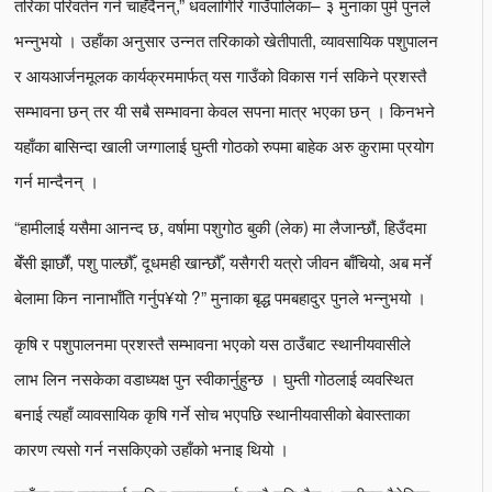
तरिका परिवर्तन गर्न चाहँदैनन्,” धवलागिरि गाउँपालिका– ३ मुनाका पुर्म पुनले
भन्नुभयो । उहाँका अनुसार उन्नत तरिकाको खेतीपाती, व्यावसायिक पशुपालन
र आयआर्जनमूलक कार्यक्रममार्फत् यस गाउँको विकास गर्न सकिने प्रशस्तै
सम्भावना छन् तर यी सबै सम्भावना केवल सपना मात्र भएका छन् । किनभने
यहाँका बासिन्दा खाली जग्गालाई घुम्ती गोठको रुपमा बाहेक अरु कुरामा प्रयोग
गर्न मान्दैनन् ।
“हामीलाई यसैमा आनन्द छ, वर्षामा पशुगोठ बुकी (लेक) मा लैजान्छौं, हिउँदमा
बेँसी झार्छौं, पशु पाल्छौँ, दूधमही खान्छौँ, यसैगरी यत्रो जीवन बाँचियो, अब मर्ने
बेलामा किन नानाभाँति गर्नुप¥यो ?” मुनाका बृद्ध पमबहादुर पुनले भन्नुभयो ।
कृषि र पशुपालनमा प्रशस्तै सम्भावना भएको यस ठाउँबाट स्थानीयवासीले
लाभ लिन नसकेका वडाध्यक्ष पुन स्वीकार्नुहुन्छ । घुम्ती गोठलाई व्यवस्थित
बनाई त्यहाँ व्यावसायिक कृषि गर्ने सोच भएपछि स्थानीयवासीको बेवास्ताका
कारण त्यसो गर्न नसकिएको उहाँको भनाइ थियो ।