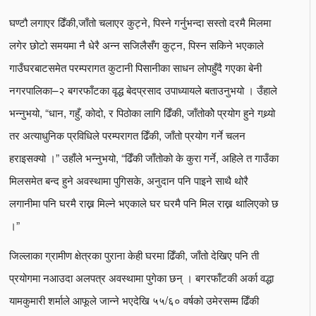
घण्टौ लगाएर ढिँकी,जाँतो चलाएर कुट्ने, पिस्ने गर्नुभन्दा सस्तो दरमै मिलमा
लगेर छोटो समयमा नै धेरै अन्न सजिलैसँग कुट्न, पिस्न सकिने भएकाले
गाउँघरबाटसमेत परम्परागत कुटानी पिसानीका साधन लोपहुँदै गएका बेनी
नगरपालिका–२ बगरफाँटका वृद्ध बेदप्रसाद उपाध्यायले बताउनुभयो । उँहाले
भन्नुभयो, “धान, गहुँ, कोदो, र पिठोका लागि ढिँकी, जाँतोकोे प्रयोग हुने गथ्र्यो
तर अत्याधुनिक प्रविधिले परम्परागत ढिँकी, जाँतो प्रयोग गर्ने चलन
हराइसक्यो ।” उहाँले भन्नुभयो, “ढिँकी जाँतोको के कुरा गर्ने, अहिले त गाउँका
मिलसमेत बन्द हुने अवस्थामा पुगिसके, अनुदान पनि पाइने साथै थोरै
लगानीमा पनि घरमै राख्न मिल्ने भएकाले घर घरमै पनि मिल राख्न थालिएको छ
।”
जिल्लाका ग्रामीण क्षेत्रका पुराना केही घरमा ढिँकी, जाँतो देखिए पनि ती
प्रयोगमा नआउदा अलपत्र अवस्थामा पुगेका छन् । बगरफाँटकी अर्का वद्धा
यामकुमारी शर्माले आफूले जान्ने भएदेखि ५५/६० वर्षको उमेरसम्म ढिँकी