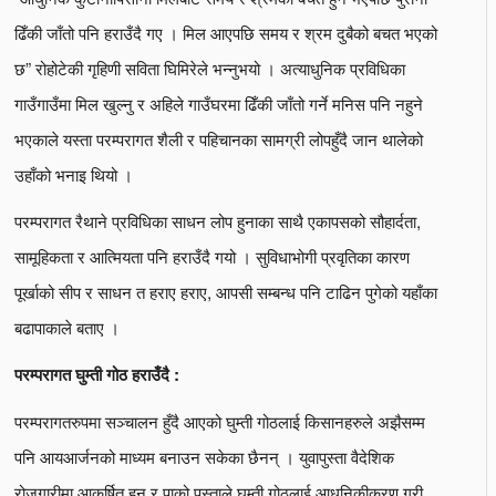
ढिँकी जाँतो पनि हराउँदै गए । मिल आएपछि समय र श्रम दुबैको बचत भएको
छ” रोहोटेकी गृहिणी सविता घिमिरेले भन्नुभयो । अत्याधुनिक प्रविधिका
गाउँगाउँमा मिल खुल्नु र अहिले गाउँघरमा ढिँकी जाँतो गर्ने मनिस पनि नहुने
भएकाले यस्ता परम्परागत शैली र पहिचानका सामग्री लोपहुँदै जान थालेको
उहाँको भनाइ थियो ।
परम्परागत रैथाने प्रविधिका साधन लोप हुनाका साथै एकापसको सौहार्दता,
सामूहिकता र आत्मियता पनि हराउँदै गयो । सुविधाभोगी प्रवृतिका कारण
पूर्खाको सीप र साधन त हराए हराए, आपसी सम्बन्ध पनि टाढिन पुगेको यहाँका
बढापाकाले बताए ।
परम्परागत घुम्ती गोठ हराउँदै :
परम्परागतरुपमा सञ्चालन हुँदै आएको घुम्ती गोठलाई किसानहरुले अझैसम्म
पनि आयआर्जनको माध्यम बनाउन सकेका छैनन् । युवापुस्ता वैदेशिक
रोजगारीमा आकर्षित हुनु र पाको पुस्ताले घुम्ती गोठलाई आधुनिकीकरण गरी