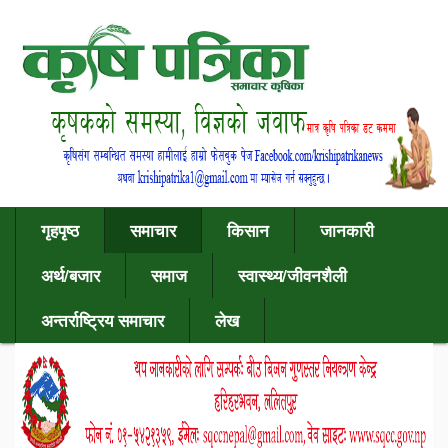
गृहपृष्ठ
समाचार
किसान
जानकारी
अर्थ/बजार
समाज
स्वास्थ्य/जीवनशैली
अन्तर्राष्ट्रिय समाचार
लेख