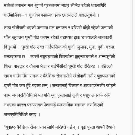
मलिलो बनाउन मल थुपार्ने प्रचलनमा मात्र सीमित रहेको धवलागिरि
गाउँपालिका– १ गुर्जाका वडाध्यक्ष झक छन्त्यालले बताउनुभयो ।
टाढा खेतीपाती भएको जग्गामा मल बनाउन र वरिपरी बाँझो रहेको जग्गाको
घाँस खुवाउन घुम्ती गोठ कायम रहेको वडाध्यक्ष झक छन्त्यालले जानकारी
दिनुभयो । घुम्ती गोठ उक्त गाउँपालिकाको गुर्जा, लुलाङ, मुना, मुदी, मराङ,
मल्कवाङमा छ । त्यस्तै रघुगङ्गाको चिमखोला कुइनमङगले र अन्नपूर्णको
शिख, पाउद्वार र दोबामा भेडा र गाईभैँसीको घुम्ती गोठ देखिन्छ । पछिल्लो
समय गाउँगाउँमा सडक र वैदेशिक रोजगारीले खेतीपाती गर्ने र पुशपालनको
घुम्ती गोठ कम हुँदै गएका छन् ।जनतालाई विकास र आयआर्जनसँग जोड्ने
काम जनप्रतिनिधिको भए पनि युवा पुस्तालाई कृषि र पशुपालनतर्फ रुचि
नभएका कारण परम्परागत पेशालाई व्यवसायिक बनाउन नसकिएको
जनप्रतिनिधिले बताए ।
“युवाहरु वैदेशिक रोजगारका लागि मरिहत्ते गर्छन् । बूढा पुस्ता आफ्नै रैथाने