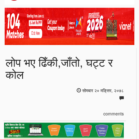
लोप भए ढिँकी,जाँतो, घट्ट र
कोल
सोमबार २० मङि्सर, २०७८
comments