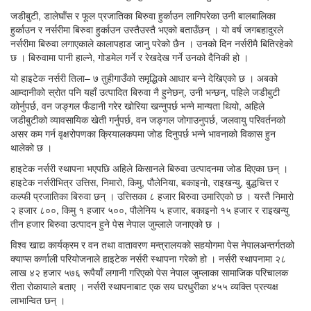
जडीबुटी, डालेघाँस र फूल प्रजातिका बिरुवा हुर्काउन लागिपरेका उनी बालबालिका
हुर्काउन र नर्सरीमा बिरुवा हुर्काउन उस्तैउस्तै भएको बताउँछन् । यो वर्ष जगबहादुरले
नर्सरीमा बिरुवा लगाएकाले कालापहाड जानु परेको छैन । उनको दिन नर्सरीमै बितिरहेको
छ । बिरुवामा पानी हाल्ने, गोडमेल गर्ने र रेखदेख गर्ने उनको दैनिकी हो ।
यो हाइटेक नर्सरी तिला– ७ तुहीगाउँको समृद्धिको आधार बन्ने देखिएको छ । अबको
आम्दानीको स्रोत पनि यहाँ उत्पादित बिरुवा नै हुनेछन्, उनी भन्छन्, पहिले जडीबुटी
कोर्नुपर्छ, वन जङ्गल फँडानी गरेर खोरिया खन्नुपर्छ भन्ने मान्यता थियो, अहिले
जडीबुटीको व्यावसायिक खेती गर्नुपर्छ, वन जङ्गल जोगाउनुपर्छ, जलवायु परिवर्तनको
असर कम गर्न वृक्षरोपणका क्रियालकपमा जोड दिनुपर्छ भन्ने भावनाको विकास हुन
थालेको छ ।
हाइटेक नर्सरी स्थापना भएपछि अहिले किसानले बिरुवा उत्पादनमा जोड दिएका छन् ।
हाइटेक नर्सरीभित्र उत्तिस, निमारो, किमु, पौलेनिया, बकाइनो, राइखन्यु, बुद्धचित्त र
कल्फी प्रजातिका बिरुवा छन् । उत्तिसका ८ हजार बिरुवा उमारिएको छ । यस्तै निमारो
२ हजार ८००, किमु १ हजार ५००, पौलेनिय ५ हजार, बकाइनो १५ हजार र राइखन्यु
तीन हजार बिरुवा उत्पादन हुने पेस नेपाल जुम्लाले जनाएको छ ।
विश्व खाद्य कार्यक्रम र वन तथा वातावरण मन्त्रालयको सहयोगमा पेस नेपालअन्तर्गतको
क्याप्स कर्णाली परियोजनाले हाइटेक नर्सरी स्थापना गरेको हो । नर्सरी स्थापनामा २८
लाख ४२ हजार ५७६ रूपैयाँ लगानी गरिएको पेस नेपाल जुम्लाका सामाजिक परिचालक
रीता रोकायाले बताए । नर्सरी स्थापनाबाट एक सय घरधुरीका ४५५ व्यक्ति प्रत्यक्ष
लाभान्वित छन् ।