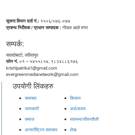
सूचना विभाग दर्ता नं.:
१५०६/०७६-०७७
प्रबन्ध निर्देशक / प्रधान सम्पादक :
गोपाल आले मगर
सम्पर्क:
सातदोबाटो, ललितपुर
फोन नं.
०१ – ५४५५८५४, ९८२४८८६१७६
krishipatrika1@gmail.com
evergreenmedianetwork@gmail.com
उपयोगी लिंकहरु
समाचार
किसान
जानकारी
अर्थ/बजार
समाज
स्वास्थ्य/जीवनशैली
अन्तर्राष्ट्रिय समाचार
लेख