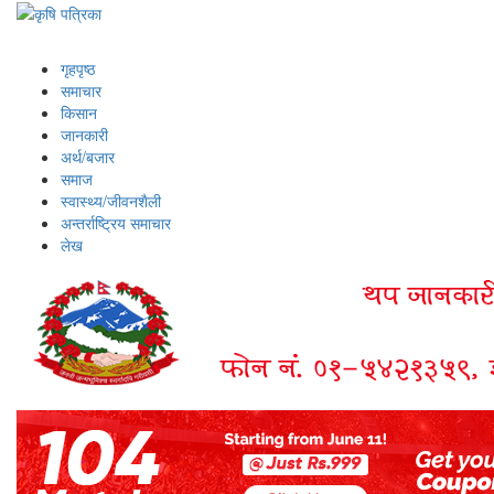
गृहपृष्ठ
समाचार
किसान
जानकारी
अर्थ/बजार
समाज
स्वास्थ्य/जीवनशैली
अन्तर्राष्ट्रिय समाचार
लेख