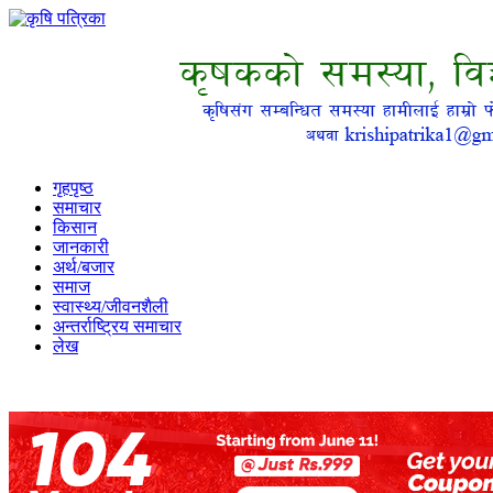
गृहपृष्ठ
समाचार
किसान
जानकारी
अर्थ/बजार
समाज
स्वास्थ्य/जीवनशैली
अन्तर्राष्ट्रिय समाचार
लेख