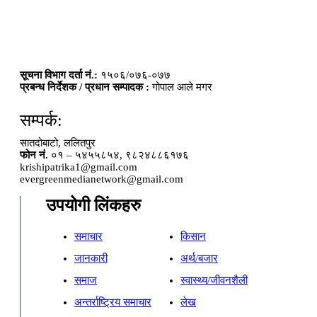
सूचना विभाग दर्ता नं.:
१५०६/०७६-०७७
प्रबन्ध निर्देशक / प्रधान सम्पादक :
गोपाल आले मगर
सम्पर्क:
सातदोबाटो, ललितपुर
फोन नं.
०१ – ५४५५८५४, ९८२४८८६१७६
krishipatrika1@gmail.com
evergreenmedianetwork@gmail.com
उपयोगी लिंकहरु
समाचार
किसान
जानकारी
अर्थ/बजार
समाज
स्वास्थ्य/जीवनशैली
अन्तर्राष्ट्रिय समाचार
लेख