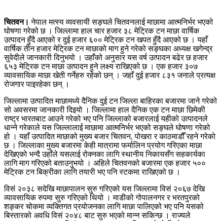
चितवन।
नेपाल मत्स्य व्यवसायी सङ्घले चितवनलाई माछामा आत्मनिर्भर भएको
घोषणा गरेको छ । जिल्लामा हाल चार हजार ३८ मेट्रिक टन माछा वार्षिक
उत्पादन हुँदै आएको र दुई हजार ६०० मेट्रिक टन खपत हुँदै आएको छ । यहाँ
वार्षिक तीन हजार मेट्रिक टन माछाको माग हुने गरेको सङ्घका अध्यक्ष खगेन्द्र
सुवेदीले जानकारी दिनुभयो । उहाँको अनुसार यस वर्ष उत्पादन बढेर छ हजार
६५३ मेट्रिक टन माछा उत्पादन हुने लक्ष्य राखिएको छ । एक हजार ३०७
व्यावसायिक माछा खेती गर्नेहरु रहेको छन् । जहाँ दुई हजार ८३१ जनाले प्रत्यक्ष
रोजगार पाइरहेका छन् ।
जिल्लामा उत्पादित माछामध्ये दैनिक दुई टन जिल्ला बाहिरका बजारमा जाने गरेको
सो अवसरमा जानकारी दिइयो । जिल्लामा हाल दैनिक एक टन माछा छिमेकी
राष्ट्र भारतबाट आउने गरेको भए पनि जिल्लाको बजारलाई यहीको उत्पादनले
धान्ने गरेकाले यस जिल्लालाई माछामा आत्मनिर्भर भएको सङ्घले घोषणा गरेको
हो । यहाँ उत्पादित माछाको मुख्य बजार चितवन, पोखरा र काठमाडौँ रहने गरेको
छ । जिल्लाका मुख्य बजारमा केही मात्रामा फर्मालिन प्रयोग गरिएका माछा
देखिएको भन्दै उहाँले यसलाई रोक्नका लागि स्थानीय निकायसँग सहकार्यका
लागि माग गरिएको बताउनुभयो । अहिले चितवनको बजारमा एक हजार ५००
मेट्रिक टन बिक्रीका लागि तयारी भए पनि स्टकमा राखिएको छ ।
विसं २०३८ सदेखि माछापालन सुरु गरिएको यस जिल्लामा विसं २०६७ देखि
व्यावसायिक रुपमा सुरु गरिएको थियो । माडीको गोपालनगर र भरतपुरको
शङ्कर चोकमा व्यक्तिगत प्रयोजनका लागि माछा पालिएको भए पनि यसको
बिस्तारको अवधि विसं २०४८ बाट सुरु भएको मान्न सकिन्छ । राज्यले