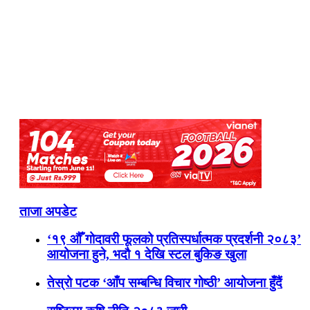
ताजा अपडेट
‘१९ औँ गोदावरी फूलको प्रतिस्पर्धात्मक प्रदर्शनी २०८३’
आयोजना हुने, भदौ १ देखि स्टल बुकिङ खुला
तेस्रो पटक ‘आँप सम्बन्धि विचार गोष्ठी’ आयोजना हुँदैं