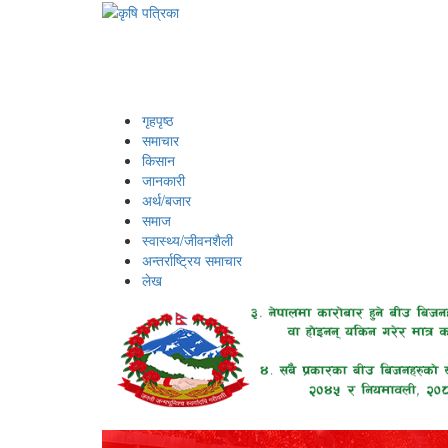
गृहपृष्ठ
समाचार
किसान
जानकारी
अर्थ/बजार
समाज
स्वास्थ्य/जीवनशैली
अन्तर्राष्ट्रिय समाचार
लेख