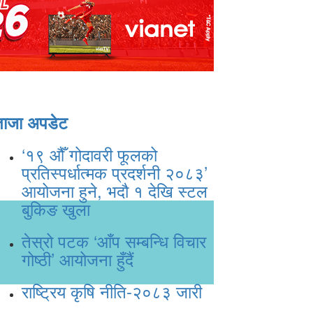
ताजा अपडेट
‘१९ औँ गोदावरी फूलको
प्रतिस्पर्धात्मक प्रदर्शनी २०८३’
आयोजना हुने, भदौ १ देखि स्टल
बुकिङ खुला
तेस्रो पटक ‘आँप सम्बन्धि विचार
गोष्ठी’ आयोजना हुँदैं
राष्ट्रिय कृषि नीति-२०८३ जारी