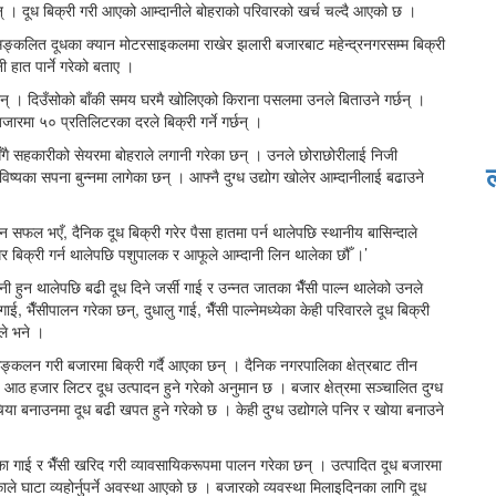
। दूध बिक्री गरी आएको आम्दानीले बोहराको परिवारको खर्च चल्दै आएको छ ।
ङ्कलित दूधका क्यान मोटरसाइकलमा राखेर झलारी बजारबाट महेन्द्रनगरसम्म बिक्री
 हात पार्ने गरेको बताए ।
्छन् । दिउँसोको बाँकी समय घरमै खोलिएको किराना पसलमा उनले बिताउने गर्छन् ।
रमा ५० प्रतिलिटरका दरले बिक्री गर्ने गर्छन् ।
ाणसँगै सहकारीको सेयरमा बोहराले लगानी गरेका छन् । उनले छोराछोरीलाई निजी
िष्यका सपना बुन्नमा लागेका छन् । आफ्नै दुग्ध उद्योग खोलेर आम्दानीलाई बढाउने
ाउन सफल भएँ, दैनिक दूध बिक्री गरेर पैसा हातमा पर्न थालेपछि स्थानीय बासिन्दाले
र बिक्री गर्न थालेपछि पशुपालक र आफूले आम्दानी लिन थालेका छौँ ।’
ी हुन थालेपछि बढी दूध दिने जर्सी गाई र उन्नत जातका भैँसी पाल्न थालेको उनले
, भैँसीपालन गरेका छन्, दुधालु गाई, भैँसी पाल्नेमध्येका केही परिवारले दूध बिक्री
ले भने ।
 सङ्कलन गरी बजारमा बिक्री गर्दै आएका छन् । दैनिक नगरपालिका क्षेत्रबाट तीन
 हजार लिटर दूध उत्पादन हुने गरेको अनुमान छ । बजार क्षेत्रमा सञ्चालित दुग्ध
िया बनाउनमा दूध बढी खपत हुने गरेको छ । केही दुग्ध उद्योगले पनिर र खोया बनाउने
 जातका गाई र भैँसी खरिद गरी व्यावसायिकरूपमा पालन गरेका छन् । उत्पादित दूध बजारमा
ाले घाटा व्यहोर्नुपर्ने अवस्था आएको छ । बजारको व्यवस्था मिलाइदिनका लागि दूध