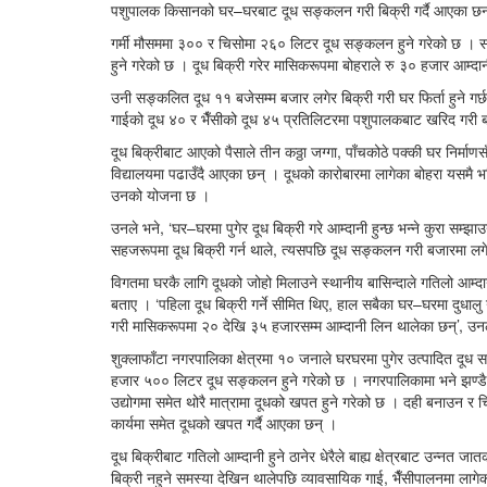
पशुपालक किसानको घर–घरबाट दूध सङ्कलन गरी बिक्री गर्दै आएका छन् 
गर्मी मौसममा ३०० र चिसोमा २६० लिटर दूध सङ्कलन हुने गरेको छ । स
हुने गरेको छ । दूध बिक्री गरेर मासिकरूपमा बोहराले रु ३० हजार आम्दानी
उनी सङ्कलित दूध ११ बजेसम्म बजार लगेर बिक्री गरी घर फिर्ता हुने गर
गाईको दूध ४० र भैँसीको दूध ४५ प्रतिलिटरमा पशुपालकबाट खरिद गरी बजा
दूध बिक्रीबाट आएको पैसाले तीन कठ्ठा जग्गा, पाँचकोठे पक्की घर निर्म
विद्यालयमा पढाउँदै आएका छन् । दूधको कारोबारमा लागेका बोहरा यसमै भव
उनको योजना छ ।
उनले भने, ‘घर–घरमा पुगेर दूध बिक्री गरे आम्दानी हुन्छ भन्ने कुरा सम्झ
सहजरूपमा दूध बिक्री गर्न थाले, त्यसपछि दूध सङ्कलन गरी बजारमा लगे
विगतमा घरकै लागि दूधको जोहो मिलाउने स्थानीय बासिन्दाले गतिलो आम्दान
बताए । ‘पहिला दूध बिक्री गर्ने सीमित थिए, हाल सबैका घर–घरमा दुधालु गाई
गरी मासिकरूपमा २० देखि ३५ हजारसम्म आम्दानी लिन थालेका छन्’, उन
शुक्लाफाँटा नगरपालिका क्षेत्रमा १० जनाले घरघरमा पुगेर उत्पादित दूध
हजार ५०० लिटर दूध सङ्कलन हुने गरेको छ । नगरपालिकामा भने झण्डै आठ
उद्योगमा समेत थोरै मात्रामा दूधको खपत हुने गरेको छ । दही बनाउन र च
कार्यमा समेत दूधको खपत गर्दै आएका छन् ।
दूध बिक्रीबाट गतिलो आम्दानी हुने ठानेर धेरैले बाह्य क्षेत्रबाट उन्नत
बिक्री नहुने समस्या देखिन थालेपछि व्यावसायिक गाई, भैँसीपालनमा लागेक