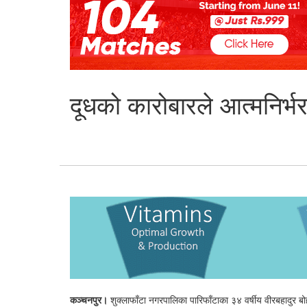
दूधको कारोबारले आत्मनिर्भ
कञ्चनपुर।
शुक्लाफाँटा नगरपालिका पारिफाँटाका ३४ वर्षीय वीरबहादुर बो