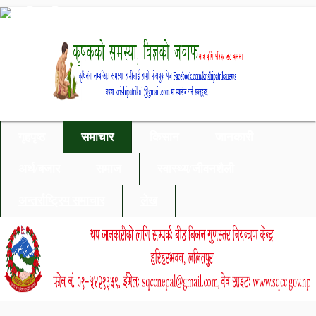
गृहपृष्ठ
समाचार
किसान
जानकारी
अर्थ/बजार
समाज
स्वास्थ्य/जीवनशैली
अन्तर्राष्ट्रिय समाचार
लेख