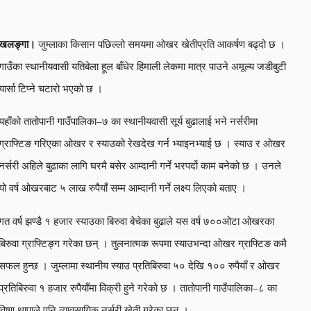
खलङ्गा।
जुम्लाका किसान पछिल्लो समयमा ओखर खेतीप्रति आकर्षण बढ्दो छ ।
गाउँका स्थानीयवासी यतिबेला हूल बाँधेर हिमाली लेकमा मात्र पाउने अमूल्य जडीबुटी
यार्सा टिप्ने चटारो भएको छ ।
यहाँको तातोपानी गाउँपालिका–७ का स्थानीयवासी सूर्य बुढालाई भने नर्सरीमा
ग्राफ्टिङ गरिएका ओखर र स्याउको रेखदेख गर्न भ्याइनभ्याई छ । स्याउ र ओखर
नर्सरी अहिले बुढाका लागि घरमै बसेर आम्दानी गर्ने भरपर्दो काम बनेको छ । उनले
यो वर्ष ओखरबाट ५ लाख रुपैयाँ सम्म आम्दानी गर्ने लक्ष्य लिएको बताए ।
गत वर्ष झण्डै १ हजार स्याउका बिरुवा बेचेका बुढाले यस वर्ष ७००ओटा ओखरका
बिरुवा ग्राफ्टिङ्ग गरेका छन् । तुलनात्मक रूपमा स्याउभन्दा ओखर ग्राफ्टिङ कमै
सफल हुन्छ । जुम्लामा स्थानीय स्याउ प्रतिबिरुवा ५० देखि १०० रुपैयाँ र ओखर
प्रतिबिरुवा १ हजार रुपैयाँमा विक्री हुने गरेको छ । तातोपानी गाउँपालिका–८ का
विष्णु थापाले पनि व्यावसायिक नर्सरी खेती गरेका छन् ।