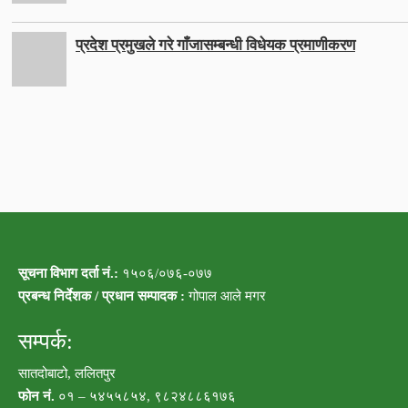
प्रदेश प्रमुखले गरे गाँजासम्बन्धी विधेयक प्रमाणीकरण
सूचना विभाग दर्ता नं.:
१५०६/०७६-०७७
प्रबन्ध निर्देशक / प्रधान सम्पादक :
गोपाल आले मगर
सम्पर्क:
सातदोबाटो, ललितपुर
फोन नं.
०१ – ५४५५८५४, ९८२४८८६१७६