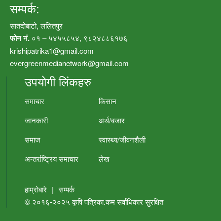
सम्पर्क:
सातदोबाटो, ललितपुर
फोन नं.
०१ – ५४५५८५४, ९८२४८८६१७६
krishipatrika1@gmail.com
evergreenmedianetwork@gmail.com
उपयोगी लिंकहरु
समाचार
किसान
जानकारी
अर्थ/बजार
समाज
स्वास्थ्य/जीवनशैली
अन्तर्राष्ट्रिय समाचार
लेख
हाम्रोबारे
|
सम्पर्क
© २०१६-२०२५
कृषि पत्रिका.कम
सर्वाधिकार सुरक्षित