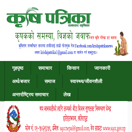
गृहपृष्ठ
समाचार
किसान
जानकारी
अर्थ/बजार
समाज
स्वास्थ्य/जीवनशैली
अन्तर्राष्ट्रिय समाचार
लेख