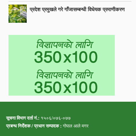
प्रदेश प्रमुखले गरे गाँजासम्बन्धी विधेयक प्रमाणीकरण
सूचना विभाग दर्ता नं.:
१५०६/०७६-०७७
प्रबन्ध निर्देशक / प्रधान सम्पादक :
गोपाल आले मगर