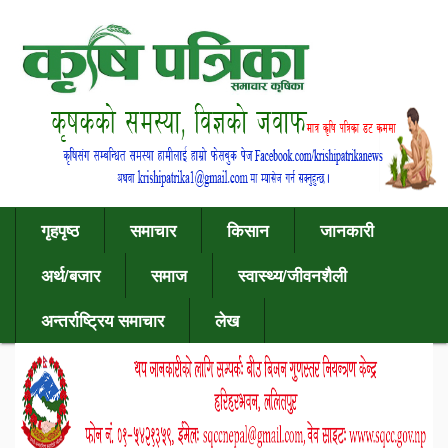
गृहपृष्ठ
समाचार
किसान
जानकारी
अर्थ/बजार
समाज
स्वास्थ्य/जीवनशैली
अन्तर्राष्ट्रिय समाचार
लेख