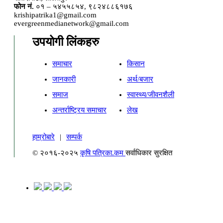
फोन नं.
०१ – ५४५५८५४, ९८२४८८६१७६
krishipatrika1@gmail.com
evergreenmedianetwork@gmail.com
उपयोगी लिंकहरु
समाचार
किसान
जानकारी
अर्थ/बजार
समाज
स्वास्थ्य/जीवनशैली
अन्तर्राष्ट्रिय समाचार
लेख
हाम्रोबारे
|
सम्पर्क
© २०१६-२०२५
कृषि पत्रिका.कम
सर्वाधिकार सुरक्षित