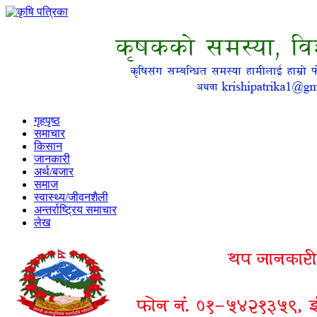
गृहपृष्ठ
समाचार
किसान
जानकारी
अर्थ/बजार
समाज
स्वास्थ्य/जीवनशैली
अन्तर्राष्ट्रिय समाचार
लेख