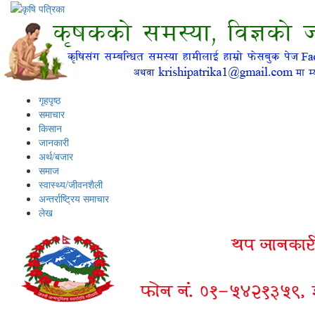
गृहपृष्ठ
समाचार
किसान
जानकारी
अर्थ/बजार
समाज
स्वास्थ्य/जीवनशैली
अन्तर्राष्ट्रिय समाचार
लेख