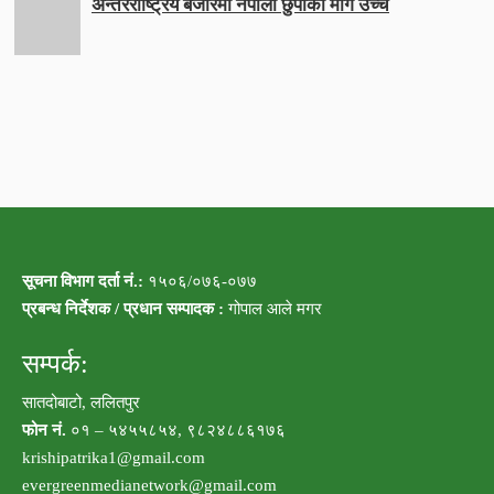
अन्तरराष्ट्रिय बजारमा नेपाली छुर्पीको माग उच्च
सूचना विभाग दर्ता नं.:
१५०६/०७६-०७७
प्रबन्ध निर्देशक / प्रधान सम्पादक :
गोपाल आले मगर
सम्पर्क:
सातदोबाटो, ललितपुर
फोन नं.
०१ – ५४५५८५४, ९८२४८८६१७६
krishipatrika1@gmail.com
evergreenmedianetwork@gmail.com