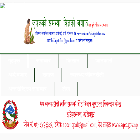
गृहपृष्ठ
समाचार
किसान
जानकारी
अर्थ/बजार
समाज
स्वास्थ्य/जीवनशैली
अन्तर्राष्ट्रिय समाचार
लेख