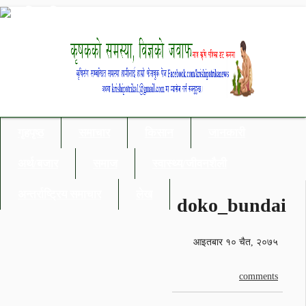
गृहपृष्ठ
समाचार
किसान
जानकारी
अर्थ/बजार
समाज
स्वास्थ्य/जीवनशैली
अन्तर्राष्ट्रिय समाचार
लेख
doko_bundai
आइतबार १० चैत, २०७५
comments