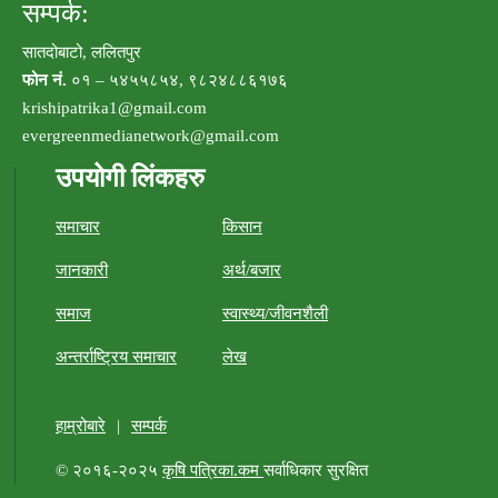
सम्पर्क:
सातदोबाटो, ललितपुर
फोन नं.
०१ – ५४५५८५४, ९८२४८८६१७६
krishipatrika1@gmail.com
evergreenmedianetwork@gmail.com
उपयोगी लिंकहरु
समाचार
किसान
जानकारी
अर्थ/बजार
समाज
स्वास्थ्य/जीवनशैली
अन्तर्राष्ट्रिय समाचार
लेख
हाम्रोबारे
|
सम्पर्क
© २०१६-२०२५
कृषि पत्रिका.कम
सर्वाधिकार सुरक्षित