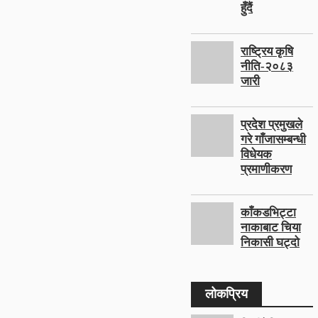
हुँदैं
राष्ट्रिय कृषि
नीति-२०८३
जारी
प्रदेश प्रमुखले
गरे गाँजासम्बन्धी
विधेयक
प्रमाणीकरण
काँकडभिट्टा
नाकाबाट चिया
निकासी घट्दो
लोकप्रिय