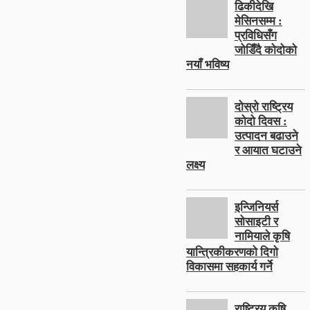
ढिकीदेखि
मेसिनसम्म :
प्रविधिसँग
जोडिँदै कोदोको
नयाँ भविष्य
दोस्रो राष्ट्रिय
कोदो दिवस :
उत्पादन बढाउने
र आयात घटाउने
लक्ष्य
इन्जिनियर्स
सोसाइटी र
नामियाले कृषि
यान्त्रिकीकरणको दिगो
विकासमा सहकार्य गर्ने
राष्ट्रिय कृषि