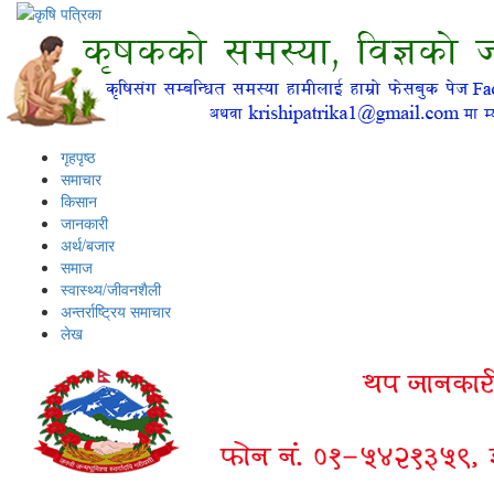
गृहपृष्ठ
समाचार
किसान
जानकारी
अर्थ/बजार
समाज
स्वास्थ्य/जीवनशैली
अन्तर्राष्ट्रिय समाचार
लेख