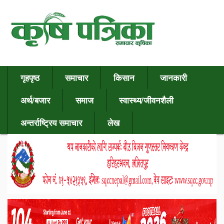
गृहपृष्ठ
समाचार
किसान
जानकारी
अर्थ/बजार
समाज
स्वास्थ्य/जीवनशैली
अन्तर्राष्ट्रिय समाचार
लेख