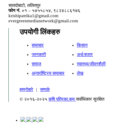
सातदोबाटो, ललितपुर
फोन नं.
०१ – ५४५५८५४, ९८२४८८६१७६
krishipatrika1@gmail.com
evergreenmedianetwork@gmail.com
उपयोगी लिंकहरु
समाचार
किसान
जानकारी
अर्थ/बजार
समाज
स्वास्थ्य/जीवनशैली
अन्तर्राष्ट्रिय समाचार
लेख
हाम्रोबारे
|
सम्पर्क
© २०१६-२०२५
कृषि पत्रिका.कम
सर्वाधिकार सुरक्षित