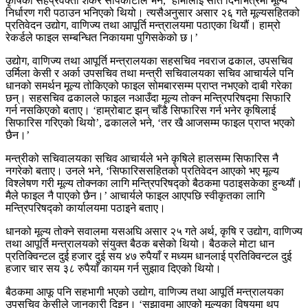
कृषिका सहप्रवक्ता शंकर सापकोटाले भने, ‘हामीलाई सात दिनभित्रमा मूल्य
निर्धारण गरी पठाउन भनिएको थियो। त्यसैअनुसार असार २६ गते मूल्यसहितको
प्रतिवेदन उद्योग, वाणिज्य तथा आपूर्ति मन्त्रालयमा पठाएका थियौं। हाम्रो
रेकर्डले फाइल सम्बन्धित निकायमा पुगिसकेको छ।’
उद्योग, वाणिज्य तथा आपूर्ति मन्त्रालयका सहसचिव नवराज ढकाल, उपसचिव
उर्मिला केसी र अर्का उपसचिव तथा मन्त्री सचिवालयका सचिव आचार्यले पनि
धानको समर्थन मूल्य तोकिएको फाइल सोमबारसम्म प्राप्त नभएको दाबी गरेका
छन्। सहसचिव ढकालले फाइल नआउँदा मूल्य तोक्न मन्त्रिपरिषद्मा सिफारि
गर्न नसकिएको बताए। ‘हाम्रोबाट झन् चाँडै सिफारिस गर्न भनेर कृषिलाई
सिफारिस गरिएको थियो’, ढकालले भने, ‘तर खै आजसम्म फाइल प्राप्त भएको
छैन।’
मन्त्रीको सचिवालयका सचिव आचार्यले भने कृषिले हालसम्म सिफारिस नै
नगरेको बताए। उनले भने, ‘सिफारिससहितको प्रतिवेदन आएको भए मूल्य
विश्लेषण गरी मूल्य तोक्नका लागि मन्त्रिपरिषद्को बैठकमा पठाइसकेका हुन्थ्यौं।
मैले फाइल नै पाएको छैन।’ आचार्यले फाइल आएपछि स्वीकृतका लागि
मन्त्रिपरिषद्को कार्यालयमा पठाइने बताए।
धानको मूल्य तोक्ने सवालमा यसअघि असार २५ गते अर्थ, कृषि र उद्योग, वाणिज्य
तथा आपूर्ति मन्त्रालयको संयुक्त बैठक बसेको थियो। बैठकले मोटा धान
प्रतिक्विन्टल दुई हजार दुई सय ४७ रुपैयाँ र मध्यम धानलाई प्रतिक्विन्टल दुई
हजार चार सय ३८ रुपैयाँ कायम गर्न सुझाव दिएको थियो।
बैठकमा आफू पनि सहभागी भएको उद्योग, वाणिज्य तथा आपूर्ति मन्त्रालयका
उपसचिव केसीले जानकारी दिइन्। ‘सुझावमा आएको मूल्यका विषयमा थप