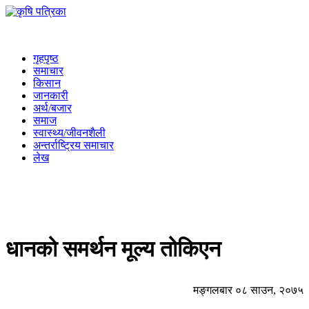
गृहपृष्ठ
समाचार
किसान
जानकारी
अर्थ/बजार
समाज
स्वास्थ्य/जीवनशैली
अन्तर्राष्ट्रिय समाचार
लेख
धानको समर्थन मूल्य तोकिएन
मङ्गलबार ०८ साउन, २०७५