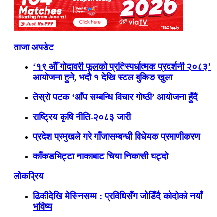
ताजा अपडेट
‘१९ औँ गोदावरी फूलको प्रतिस्पर्धात्मक प्रदर्शनी २०८३’
आयोजना हुने, भदौ १ देखि स्टल बुकिङ खुला
तेस्रो पटक ‘आँप सम्बन्धि विचार गोष्ठी’ आयोजना हुँदैं
राष्ट्रिय कृषि नीति-२०८३ जारी
प्रदेश प्रमुखले गरे गाँजासम्बन्धी विधेयक प्रमाणीकरण
काँकडभिट्टा नाकाबाट चिया निकासी घट्दो
लोकप्रिय
ढिकीदेखि मेसिनसम्म : प्रविधिसँग जोडिँदै कोदोको नयाँ
भविष्य