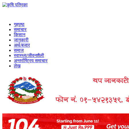
गृहपृष्ठ
समाचार
किसान
जानकारी
अर्थ/बजार
समाज
स्वास्थ्य/जीवनशैली
अन्तर्राष्ट्रिय समाचार
लेख