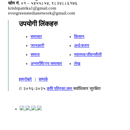
फोन नं.
०१ – ५४५५८५४, ९८२४८८६१७६
krishipatrika1@gmail.com
evergreenmedianetwork@gmail.com
उपयोगी लिंकहरु
समाचार
किसान
जानकारी
अर्थ/बजार
समाज
स्वास्थ्य/जीवनशैली
अन्तर्राष्ट्रिय समाचार
लेख
हाम्रोबारे
|
सम्पर्क
© २०१६-२०२५
कृषि पत्रिका.कम
सर्वाधिकार सुरक्षित