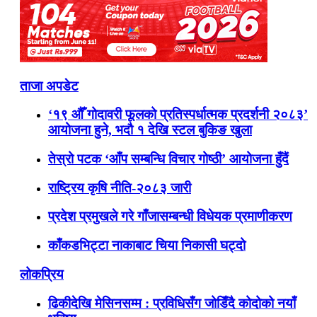
ताजा अपडेट
‘१९ औँ गोदावरी फूलको प्रतिस्पर्धात्मक प्रदर्शनी २०८३’
आयोजना हुने, भदौ १ देखि स्टल बुकिङ खुला
तेस्रो पटक ‘आँप सम्बन्धि विचार गोष्ठी’ आयोजना हुँदैं
राष्ट्रिय कृषि नीति-२०८३ जारी
प्रदेश प्रमुखले गरे गाँजासम्बन्धी विधेयक प्रमाणीकरण
काँकडभिट्टा नाकाबाट चिया निकासी घट्दो
लोकप्रिय
ढिकीदेखि मेसिनसम्म : प्रविधिसँग जोडिँदै कोदोको नयाँ