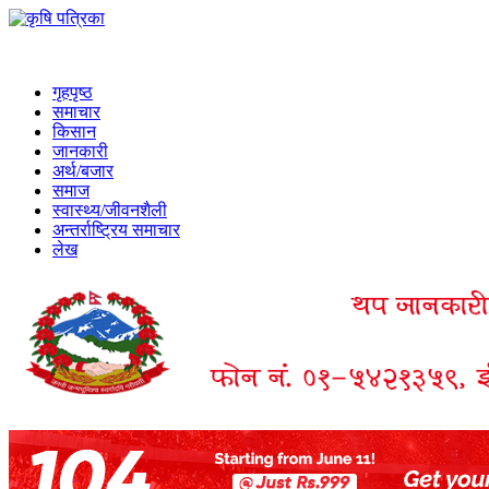
गृहपृष्ठ
समाचार
किसान
जानकारी
अर्थ/बजार
समाज
स्वास्थ्य/जीवनशैली
अन्तर्राष्ट्रिय समाचार
लेख