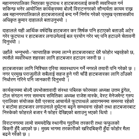
महानगरपालिका भित्रका फुटपाथ र हाटबजारलाई कसरी व्यवस्थित गर्न
सकिन्छ भनेर आयोजित कार्यक्रममा बोल्दै विराटनगरको सौन्दर्यता कायम राख्न
अब महानगरपालिकाले हाटबजारलाई बन्द गर्ने निर्णय गरेको प्रमुख प्रशासकीय
अधिकृत कुमार दाहालले बताउनुभयो ।
दाहालले यही आर्थिक वर्षदेखि हाटबजार कर शिर्षक पनि हटाएको बताउदै अटेर
गरेर फुटपाथ र हाटबजार लगाउनेलाई बल प्रयोग गरेर भए पनि हटाउने चेतावनी
दिनुभयो ।
उहाँले भन्नुभयो–‘साप्ताहिक रुपमा लाग्ने हाटबजारबाट धेरै फोहोर भइरहेको छ,
त्यसैले व्यवस्थित शहरका लागि हाटबजार हटाउन जरुरी छ ।
हाटबजारका लागि निश्चित एरिया व्यवस्थापन गर्ने नगरले तयारी पनि गरेको छ ।
नगर प्रमुख पराजुलीले सबैलाई सहज हुने गरी चाँडै हाटबजारका लागि ठाँउको
निर्धारण गरिने पनि जानकारी दिनुभयो ।
कार्यक्रममा बोल्दै उपभोक्तावादी संस्था पब्लिक फोरमका अध्यक्ष उत्तम ढुंगेल,
टोल संगठन नगर समन्वय समितिका अध्यक्ष राजेश मास्के, वेस्ट मेनेजमेन्ट ग्रुप
प्रालिका संयोजक देवी प्रसाद आचार्यले फुटपाथले आवागमनमा समस्या रहेको
र बाटोमा हाटबजार लगाउनाले दुर्घटना बढ्ने सम्भावना रहेको तथा हाटबजारबाट
निस्केको फोहरले बजार नै फोहर देखिएको बताउनु भएको थियो ।
विराटनगरमा लामो समयदेखि स्थानीय गुद्रीमा तरकारी तथा फफुलको
बिक्री हुँदै आएको छ। मुख्य भागमा तरकारीको खरिदबिक्री हुँदा फोहोर मैला
बढने गरेको छ ।