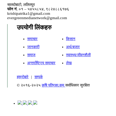
सातदोबाटो, ललितपुर
फोन नं.
०१ – ५४५५८५४, ९८२४८८६१७६
krishipatrika1@gmail.com
evergreenmedianetwork@gmail.com
उपयोगी लिंकहरु
समाचार
किसान
जानकारी
अर्थ/बजार
समाज
स्वास्थ्य/जीवनशैली
अन्तर्राष्ट्रिय समाचार
लेख
हाम्रोबारे
|
सम्पर्क
© २०१६-२०२५
कृषि पत्रिका.कम
सर्वाधिकार सुरक्षित