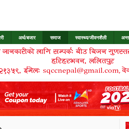
री
अर्थ/बजार
समाज
स्वास्थ्य/जीवनशैली
अन्त