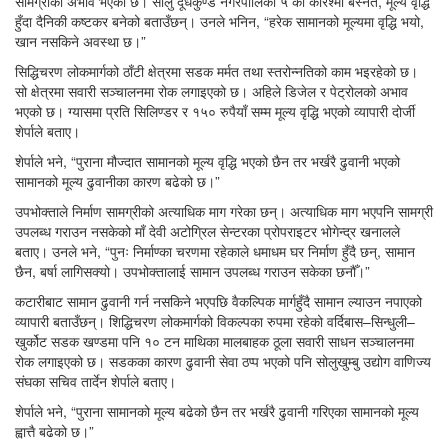
सामग्रीको अभाव भएको छ। सोलु दूधकुण्ड नगरपालिका ५ की करिश्मा बस्नेत, मूल्य वृद्धि
हुँदा दैनिकी कष्टकर बनेको बताउँछन्। उनले भनिन, “हरेक सामानको मूल्यमा वृद्धि भयो,
खान नसकिने अवस्था छ।”
सिद्धिचरण लोकमार्गको ठाँटी क्षेत्रमा सडक मर्मत तथा स्तरोन्नतिको काम भइरहेको छ।
सो क्षेत्रमा सवारी सञ्चालनमा रोक लगाइएको छ। अहिले डिजेल र पेट्रोलको अभाव
भएको छ। ग्यासमा प्रति सिलिण्डर र १५० रुपैयाँ सम्म मूल्य वृद्धि भएको व्यापारी दोर्जी
शेर्पाले बताए।
शेर्पाले भने, “पुराना मौज्दात सामानको मूल्य वृद्धि भएको छैन तर भर्खरै ढुवानी भएको
सामानको मूल्य ढुवानीका कारण बढेको छ।”
उपभोक्ताले निर्माण सामग्रीको अत्याधिक माग गरेका छन्। अत्याधिक माग भएपनि सामग्री
उपलब्ध गराउन नसकेको माँ देवी अटोग्रिल सेन्टरका प्रोपराइटर भोगेन्द्र खनालले
बताए। उनले भने, “पुनः निर्माण्का चरणमा रहेकाले धमाधम घर निर्माण हुँदै छन्, सामान
छैन, बर्षा लागिसक्यो। उपभोक्तालाई सामान उपलब्ध गराउन सकेका छनौँ।”
कटारीबाट सामान ढुवानी गर्न नसकिने भएपछि वैकल्पिक मार्गहुँदै सामान ल्याउन नपाएको
व्यापारी बताउँछन्। शिद्धिचरण लोकमार्गको विकल्पका रुपमा रहेको वर्दिबास–सिन्धुली–
खुर्कोट सडक खण्डमा पनि १० टन माथिका मालबाहक ठूला सवारी साधन सञ्चालनमा
रोक लगाइएको छ। सडकका कारण ढुवानी सेवा ठप्प भएको पनि सोलुखुम्बु उद्योग वाणिज्य
संघका सचिव तार्देन शेर्पाले बताए।
शेर्पाले भने, “पुराना सामानको मूल्य बढेको छैन तर भर्खरै ढुवानी गरिएका सामानको मूल्य
ह्वात्तै बढेको छ।”