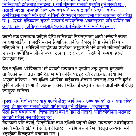
निस्किएको झोलबाट बनाइन्छ । गर्मी मौषममा यसको प्रयोग हुने गरेको छ ।
मसातो जस्ता अल्कोहोलिक उत्पादन पनि यसबाट गर्ने गरिन्छ । दक्षिण
अमेरिकामा कालो मकै रातो र निलो रंग भएको प्रजातिमा पनि उपलब्ध हुने गरेको
छ । ‘प्यूव्लो इण्डियन्स’हरुले यसलाई साँस्कृतिक अवशरहरुमा पनि प्रयोग गर्दै
आएका छन् । उनिहरु यसलाई ‘ब्लाककर्न मेइडेन’पनि भन्ने गर्दछन् ।
कालो मकै वास्तवमा कहिले देखि मानिसको नियन्त्रणमा आयो भन्नेबारे स्पष्ट
व्याख्या पाइँदैन । यद्दपि यसलाइै आदिकालदेखि नै प्रकृतिमा रहेको विश्वास
गरिएको छ । अमेरिकी महाद्वीपका‘अज्टेक’ समुदायले भने कालो मकैलाई करिब
२ हजार वर्षदेखि बालीको रुपमा उत्पादन र संरक्षण गरिरहेको अध्ययनहरुले
देखाएका छन् ।
पेरु र दक्षिण अमेरिकामा भने यसको उत्पादन र प्रयोग अझ पुरानो हुनसक्ने
ठानिएको छ । उत्तर अमेरिकामा भने करिब १८६० को दशकबाट प्रयोगमा
आएको देखिन्छ । तर दक्षिण अमेरिका बाहेकका क्षेत्रमा यसलाई अझै पनि दुर्लभ
कृषि बालीको रुपमा नै लिइन्छ । कालो मकैलाई उम्रन र फल्न तातो मौषमी क्षेत्र
उपयुक्त मानिन्छ ।
मू
लतः समशितोष्ण जलवायु भएको क्षेत्र जहाँमध्य र उच्च वर्षाको सम्भावना रहेको
हुन्छ, ती क्षेत्रमा यसको खेती अपेक्षाकृत हुने देखिन्छ । मुख्यरुपमा
पेरुभियनचिचामोरादा, चिचामोरादा बेस र मामोर्रा मोरादा अमेरिकीद्वीपमा यसबाट
बनाइने गरेको मुल परिकार हुन् ।
नेपालको पनि तराई, भित्रीमधेश तथा दक्षिणी पहाडी क्षेत्र, उपत्यका र बेंशीहरुमा
कालो मकैको खेतीगर्न सकिने देखिन्छ । यद्दपि यस बारेमा विस्तृत अध्ययन भने
भइरहेको विज्ञहरुले बताएका छन् ।