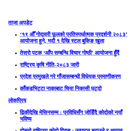
ताजा अपडेट
‘१९ औँ गोदावरी फूलको प्रतिस्पर्धात्मक प्रदर्शनी २०८३’
आयोजना हुने, भदौ १ देखि स्टल बुकिङ खुला
तेस्रो पटक ‘आँप सम्बन्धि विचार गोष्ठी’ आयोजना हुँदैं
राष्ट्रिय कृषि नीति-२०८३ जारी
प्रदेश प्रमुखले गरे गाँजासम्बन्धी विधेयक प्रमाणीकरण
काँकडभिट्टा नाकाबाट चिया निकासी घट्दो
लोकप्रिय
ढिकीदेखि मेसिनसम्म : प्रविधिसँग जोडिँदै कोदोको नयाँ
भविष्य
दोस्रो राष्ट्रिय कोदो दिवस : उत्पादन बढाउने र आयात