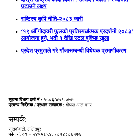
घटाउने लक्ष्य
राष्ट्रिय कृषि नीति-२०८३ जारी
‘१९ औँ गोदावरी फूलको प्रतिस्पर्धात्मक प्रदर्शनी २०८३’
आयोजना हुने, भदौ १ देखि स्टल बुकिङ खुला
प्रदेश प्रमुखले गरे गाँजासम्बन्धी विधेयक प्रमाणीकरण
सूचना विभाग दर्ता नं.:
१५०६/०७६-०७७
प्रबन्ध निर्देशक / प्रधान सम्पादक :
गोपाल आले मगर
सम्पर्क:
सातदोबाटो, ललितपुर
फोन नं.
०१ – ५४५५८५४, ९८२४८८६१७६