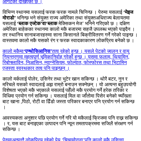
ओगटेको देखिएको छ ।
विभिन्न स्थानमा यसलाई फरक फरक नामले चिनिन्छ । पेरुमा यसलाई
‘मेइज
मोराडो’
भनिन्छ भने संयुक्त राज्य अमेरिका तथा संयुक्तअधिराज्य बेलायतमा
यसलाई
‘ब्लाक एज्टेक’वा‘ब्लाक
मेक्सिकन मेज’ भनिने गरिएको छ । दक्षिण
अमेरिका बाहेकका स्थानमा कालो मकै बजारमा सहजै उपलब्ध भएको पाइदैन ।
तर स्थानिय सानाबजारहरुमा साना किसानले बिक्रीवितरण गर्ने गरेको पाइन्छ ।
वास्तवमा कालो मकै यसको रंग र फरक स्वादकाकारण लोकप्रिय बनेको छ ।
कालो मकैमा
‘एन्थोसिआनिस’
तत्व रहेको हुन्छ । यसले पेटको ज्वलन र वायु
नियन्त्रणमा महत्वपूर्ण भूमिकानिर्वाह गरेको हुन्छ । यसमा फलाम, थियामिन,
रिबोफ्लाविन, निआसिन, म्याग्नेसियम, फोल्यात, फोस्फोरस तथा भिटामिन
एजस्ता स्वस्थकार तत्व पनि पाइन्छन् ।
कालो मर्कलाई पोलेर, उसिनेर तथा भुटेर खान सकिन्छ । थोरै बटर, नुन र
मरिचले यसको स्वादलाई अझ राम्रो बनाउन सक्नेछन् । यो अत्यन्त बहुउपयोगी
विशेषता भएको मकै भएकाले यसलाई पहेँलो मकै प्रयोग गर्ने हरेक तरिका र
विधिमा प्रयोग गर्न सकिन्छ । यसलाई मिल वा जाँतोमा पिसेर बनेको च्याँख्ला
बाट खाना ,पिठो, रोटी वा ढिँडो जस्ता परिकार बनाएर पनि प्रयोग गर्न सकिन्छ
।
आवस्यकता अनुशार पछि प्रयोग गर्ने गरि यो मकैलाई फ्रिजमा पनि राख्न सकिन्छ
। र, यस बाट बनाइएका उत्पादन पनि न्यून तमतापक्रममा सजिलै संरक्षण गर्न
सकिन्छ ।
पेरुमाअत्यन्तै लोकप्रिय रहेको पेय ‘चिचामोरादा’पनि कालो मकै उसिन्दा