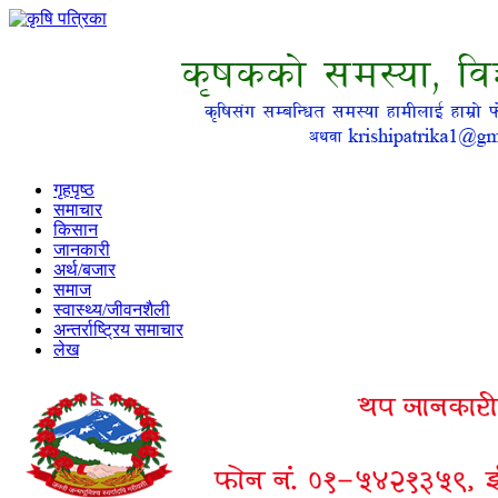
गृहपृष्ठ
समाचार
किसान
जानकारी
अर्थ/बजार
समाज
स्वास्थ्य/जीवनशैली
अन्तर्राष्ट्रिय समाचार
लेख