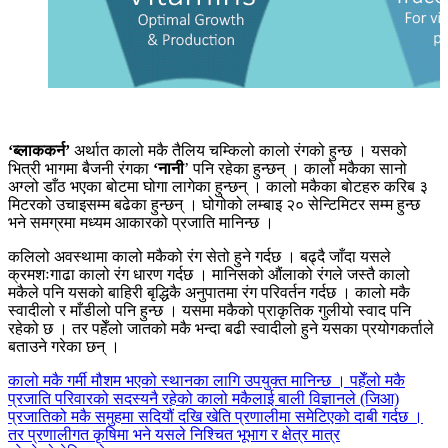
‘ब्लाककर्न’
अर्थात कालो मकै तैलिय चम्किलो कालो रंगको हुन्छ । यसको
भित्री भागमा बैजनी रंगका
‘नानी
’ पनि रहेका हुन्छन् । कालो मकैका सानो
अग्लो डाँठ भएका बोटमा घोगा लागेका हुन्छन् । कालो मकैका बोटहरु करिब ३
मिटरको उचाइसम्म बढेका हुन्छन् । घोगोको लम्बाइ २० सेन्टिमिटर सम्म हुन्छ
भने समग्रमा मध्यम आकारको प्रजाति मानिन्छ ।
कलिलो अवस्थामा कालो मकैको रंग सेतो हुने गर्दछ । बढ्दै जाँदा यसले
क्रमशःगाढा कालो रंग धारण गर्दछ । मानिसको औंलाको रंगले जस्तै कालो
मकैले पनि यसको बाहिरी बृद्धिकै अनुपातमा रंग परिवर्तन गर्दछ । कालो मकै
स्वादीलो र माँडीलो पनि हुन्छ । यसमा मकैको प्राकृतिक गुलीयो स्वाद पनि
रहेको छ । तर पहेँलो जातको मकै भन्दा बढी स्वादीलो हुने यसका प्रयोगकर्ताले
बताउने गरेका छन् ।
कालो मकै गर्मी मौशम भएको स्थानका लागि उपयुक्त मानिन्छ । पहेँलो मकै
प्रजाति परिवारको सदस्यनै रहेको कालो मकैलाई बाली विज्ञानले (जिआ)
प्रजातिको मकै समुहमा सदियौं दखि खेति प्रणालीमा समेटिएको दाबी गर्दछ ।
तर प्रणालीगत कृषिमा भने यसले निश्चित भूभाग र क्षेत्र मात्र