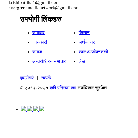
krishipatrika1@gmail.com
evergreenmedianetwork@gmail.com
उपयोगी लिंकहरु
समाचार
किसान
जानकारी
अर्थ/बजार
समाज
स्वास्थ्य/जीवनशैली
अन्तर्राष्ट्रिय समाचार
लेख
हाम्रोबारे
|
सम्पर्क
© २०१६-२०२५
कृषि पत्रिका.कम
सर्वाधिकार सुरक्षित