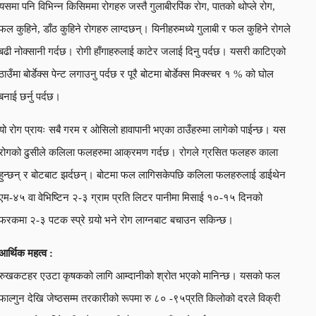
यसमा पनि विभिन्न किसिममा रोगहरु जस्तै गुलाबीरपिंक रोग, पातको थोप्ले रोग,
फल कुहिने, डाँठ कुहिने रोगहरु लाग्दछन्। यिनीहरुमध्ये गुलाबी र फल कुहिने रोगले
बढी नोक्सानी गर्दछ। रोगी हाँगाहरुलाई काटेर जलाई दिनु पर्दछ। यसरी काटिएको
ठाउँमा बोर्डेक्स पेन्ट लगाउनु पर्दछ र पूरै बोटमा बोर्डेक्स मिक्स्चर १ % को घोल
बनाई छर्नु पर्दछ।
यो रोग प्रायः सबै गरम र ओसिलो हावापानी भएका ठाउँहरुमा लागेको पाईन्छ। यस
रोगको ढुसीले कलिला फलहरुमा आक्रमण गर्दछ। रोगले ग्रसित फलहरु काला
हुन्छन् र बोटबाट झर्दछन्। बोटमा फल लागिसकेपछि कलिला फलहरुलाई डाईथेन
एम-४५ वा वेभिष्टिन २-३ ग्राम प्रति लिटर पानीमा मिसाई १०-१५ दिनको
फरकमा २-३ पटक स्प्रे गर्‍यो भने रोग लाग्नबाट बचाउन सकिन्छ।
आर्थिक महत्व :
रुखकटहर एउटा कृषकको लागि आम्दानीको श्रोत भएको मानिन्छ। यसको फल
फाल्गुन देखि जेष्ठसम्म तरकारीको रूपमा रु ८० -९५प्रति किलोको दरले विक्री