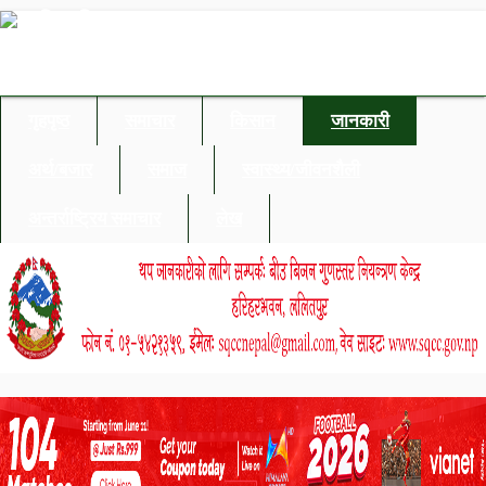
गृहपृष्ठ
समाचार
किसान
जानकारी
अर्थ/बजार
समाज
स्वास्थ्य/जीवनशैली
अन्तर्राष्ट्रिय समाचार
लेख