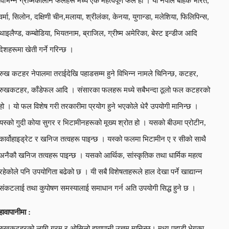
विभिन्न ग्रीष्मकालीन फलहरू मध्ये एक महत्वपूर्ण फल हो । यो नेपाल बाहेक भारत,
वर्मा, सिलोन, दक्षिणी चीन,मलाया, श्रीलंका, केनया, युगान्डा, मलेशिया, फिलिपिन्स,
थाइलैण्ड, कम्बोडिया, भियतनाम, ब्राजिल, ग्रीष्म अमेरिका, बेस्ट इन्डीज आदि
देशहरूमा खेती गर्ने गरिन्छ ।
रुख कटहर नेपालमा तराईदेखि पहाडसम्म हुने विभिन्न नामले चिनिन्छ, कटहर,
रुखकटहर, काँडेफल आदि । संसारका फलहरू मध्ये सबैभन्दा ठूलो फल कटहरको
हो । यो फल विशेष गरी तरकारीमा प्रयोग हुने भएकोले धेरै उपयोगी मानिन्छ ।
यस्को गुदी कोया सुगर र भिटामीनहरूको मूख्य श्रोत हो । यसको बीउमा प्रोटीन,
कार्वोहाइड्रेट र खनिज तत्वहरू पाइन्छ । यस्को फलमा भिटामीन ए र सीको साथै
अनैकौ खनिज तत्वहरू पाइन्छ । यसको आर्थिक, सांस्कृतिक तथा धार्मिक महत्व
रहेकोले पनि उपयोगिता बढेको छ । यी सबै विशेषताहरूले हाल देखा पर्ने खाद्यान्न
संकटलाई तथा कुपोषण समस्यालाई समाधान गर्न अति उपयोगी सिद्ध हुने छ ।
हावापानीमा :
रुखकटहरको लागि गरम र ओसिलो हावापानी उत्तम मानिन्छ। मध्य-पहाडी भेगका