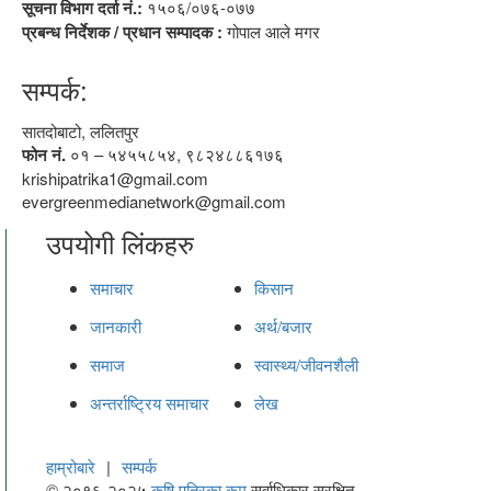
सूचना विभाग दर्ता नं.:
१५०६/०७६-०७७
प्रबन्ध निर्देशक / प्रधान सम्पादक :
गोपाल आले मगर
सम्पर्क:
सातदोबाटो, ललितपुर
फोन नं.
०१ – ५४५५८५४, ९८२४८८६१७६
krishipatrika1@gmail.com
evergreenmedianetwork@gmail.com
उपयोगी लिंकहरु
समाचार
किसान
जानकारी
अर्थ/बजार
समाज
स्वास्थ्य/जीवनशैली
अन्तर्राष्ट्रिय समाचार
लेख
हाम्रोबारे
|
सम्पर्क
© २०१६-२०२५
कृषि पत्रिका.कम
सर्वाधिकार सुरक्षित