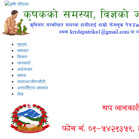
गृहपृष्ठ
समाचार
किसान
जानकारी
अर्थ/बजार
समाज
स्वास्थ्य/जीवनशैली
अन्तर्राष्ट्रिय समाचार
लेख