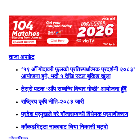
ताजा अपडेट
‘१९ औँ गोदावरी फूलको प्रतिस्पर्धात्मक प्रदर्शनी २०८३’
आयोजना हुने, भदौ १ देखि स्टल बुकिङ खुला
तेस्रो पटक ‘आँप सम्बन्धि विचार गोष्ठी’ आयोजना हुँदैं
राष्ट्रिय कृषि नीति-२०८३ जारी
प्रदेश प्रमुखले गरे गाँजासम्बन्धी विधेयक प्रमाणीकरण
काँकडभिट्टा नाकाबाट चिया निकासी घट्दो