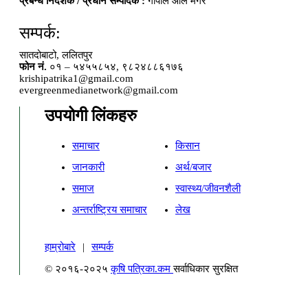
प्रबन्ध निर्देशक / प्रधान सम्पादक :
गोपाल आले मगर
सम्पर्क:
सातदोबाटो, ललितपुर
फोन नं.
०१ – ५४५५८५४, ९८२४८८६१७६
krishipatrika1@gmail.com
evergreenmedianetwork@gmail.com
उपयोगी लिंकहरु
समाचार
किसान
जानकारी
अर्थ/बजार
समाज
स्वास्थ्य/जीवनशैली
अन्तर्राष्ट्रिय समाचार
लेख
हाम्रोबारे
|
सम्पर्क
© २०१६-२०२५
कृषि पत्रिका.कम
सर्वाधिकार सुरक्षित