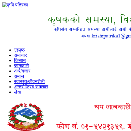
गृहपृष्ठ
समाचार
किसान
जानकारी
अर्थ/बजार
समाज
स्वास्थ्य/जीवनशैली
अन्तर्राष्ट्रिय समाचार
लेख