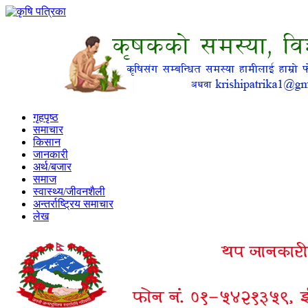
गृहपृष्ठ
समाचार
किसान
जानकारी
अर्थ/बजार
समाज
स्वास्थ्य/जीवनशैली
अन्तर्राष्ट्रिय समाचार
लेख