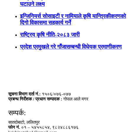
घटाउने लक्ष्य
इन्जिनियर्स सोसाइटी र नामियाले कृषि यान्त्रिकीकरणको
दिगो विकासमा सहकार्य गर्ने
राष्ट्रिय कृषि नीति-२०८३ जारी
प्रदेश प्रमुखले गरे गाँजासम्बन्धी विधेयक प्रमाणीकरण
सूचना विभाग दर्ता नं.:
१५०६/०७६-०७७
प्रबन्ध निर्देशक / प्रधान सम्पादक :
गोपाल आले मगर
सम्पर्क:
सातदोबाटो, ललितपुर
फोन नं.
०१ – ५४५५८५४, ९८२४८८६१७६