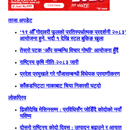
ताजा अपडेट
‘१९ औँ गोदावरी फूलको प्रतिस्पर्धात्मक प्रदर्शनी २०८३’
आयोजना हुने, भदौ १ देखि स्टल बुकिङ खुला
तेस्रो पटक ‘आँप सम्बन्धि विचार गोष्ठी’ आयोजना हुँदैं
राष्ट्रिय कृषि नीति-२०८३ जारी
प्रदेश प्रमुखले गरे गाँजासम्बन्धी विधेयक प्रमाणीकरण
काँकडभिट्टा नाकाबाट चिया निकासी घट्दो
लोकप्रिय
ढिकीदेखि मेसिनसम्म : प्रविधिसँग जोडिँदै कोदोको नयाँ
भविष्य
दोस्रो राष्ट्रिय कोदो दिवस : उत्पादन बढाउने र आयात