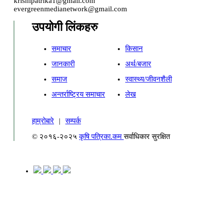
krishipatrika1@gmail.com
evergreenmedianetwork@gmail.com
उपयोगी लिंकहरु
समाचार
किसान
जानकारी
अर्थ/बजार
समाज
स्वास्थ्य/जीवनशैली
अन्तर्राष्ट्रिय समाचार
लेख
हाम्रोबारे
|
सम्पर्क
© २०१६-२०२५
कृषि पत्रिका.कम
सर्वाधिकार सुरक्षित