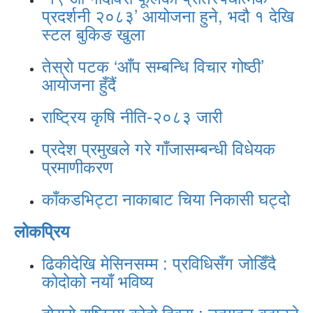
प्रदर्शनी २०८३’ आयोजना हुने, भदौ १ देखि
स्टल बुकिङ खुला
तेस्रो पटक ‘आँप सम्बन्धि विचार गोष्ठी’
आयोजना हुँदैं
राष्ट्रिय कृषि नीति-२०८३ जारी
प्रदेश प्रमुखले गरे गाँजासम्बन्धी विधेयक
प्रमाणीकरण
काँकडभिट्टा नाकाबाट चिया निकासी घट्दो
लोकप्रिय
ढिकीदेखि मेसिनसम्म : प्रविधिसँग जोडिँदै
कोदोको नयाँ भविष्य
दोस्रो राष्ट्रिय कोदो दिवस : उत्पादन बढाउने