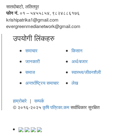
सातदोबाटो, ललितपुर
फोन नं.
०१ – ५४५५८५४, ९८२४८८६१७६
krishipatrika1@gmail.com
evergreenmedianetwork@gmail.com
उपयोगी लिंकहरु
समाचार
किसान
जानकारी
अर्थ/बजार
समाज
स्वास्थ्य/जीवनशैली
अन्तर्राष्ट्रिय समाचार
लेख
हाम्रोबारे
|
सम्पर्क
© २०१६-२०२५
कृषि पत्रिका.कम
सर्वाधिकार सुरक्षित