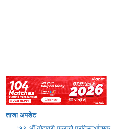
ताजा अपडेट
‘१९ औँ गोदावरी फूलको प्रतिस्पर्धात्मक