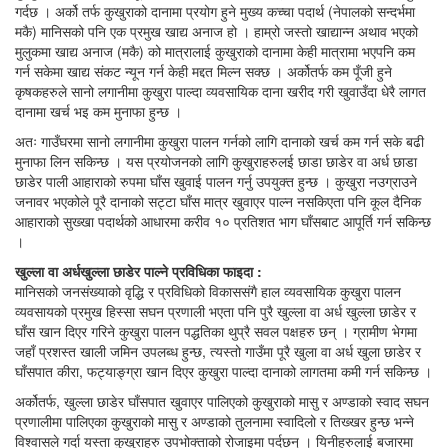
गर्दछ । अर्को तर्फ कुखुराको दानामा प्रयोग हुने मुख्य कच्चा पदार्थ (नेपालको सन्दर्भमा
मकै) मानिसको पनि एक प्रमुख खाद्य अनाज हो । हाम्रो जस्तो खाद्यान्न अथाव भएको
मुलुकमा खाद्य अनाज (मकै) को मात्रालाई कुखुराको दानामा केही मात्रामा भएपनि कम
गर्न सकेमा खाद्य संकट न्यून गर्न केही मद्दत मिल्न सक्छ । अर्कोतर्फ कम पूँजी हुने
कृषकहरुले सानो लगानीमा कुखुरा पाल्दा व्यवसायिक दाना खरीद गरी खुवाउँदा धेरै लागत
दानामा खर्च भइ कम मुनाफा हुन्छ ।
अतः गाउँघरमा सानो लगानीमा कुखुरा पालन गर्नको लागि दानाको खर्च कम गर्न सके बढी
मुनाफा लिन सकिन्छ । यस प्रयोजनको लागि कुखुराहरुलई छाडा छाडेर वा अर्ध छाडा
छाडेर पाली आहाराको रुपमा घाँस खुवाई पालन गर्नु उपयुक्त हुन्छ । कुखुरा नउग्राउने
जनावर भएकोले पूरै दानाको सट्टा घाँस मात्र खुवाएर पाल्न नसकिएता पनि कूल दैनिक
आहाराको सुख्खा पदार्थको आधारमा करीव १० प्रतिशत भाग घाँसबाट आपूर्ति गर्न सकिन्छ
।
खुल्ला वा अर्धखुल्ला छाडेर पाल्ने प्रविधिका फाइदा :
मानिसको जनसंख्याको वृद्धि र प्रविधिको विकाससंगै हाल व्यवसायिक कुखुरा पालन
व्यवसायको प्रमुख हिस्सा सघन प्रणाली भएता पनि पुरै खुल्ला वा अर्ध खुल्ला छाडेर र
घाँस खान दिएर गरिने कुखुरा पालन पद्धतिका थुप्रै सवल पक्षहरु छन् । ग्रामीण भेगमा
जहाँ प्रशस्त खाली जमिन उपलब्ध हुन्छ, त्यस्तो गाउँमा पूरै खुला वा अर्ध खुला छाडेर र
घाँसपात कीरा, फट्याङ्ग्रा खान दिएर कुखुरा पाल्दा दानाको लागतमा कमी गर्न सकिन्छ ।
अर्कोतर्फ, खुल्ला छाडेर घाँसपात खुवाएर पालिएको कुखुराको मासु र अण्डाको स्वाद सघन
प्रणालीमा पालिएका कुखुराको मासु र अण्डाको तुलनामा स्वादिलो र तिख्खर हुन्छ भन्ने
विश्वासले गर्दा यस्ता कुखुराहरु उपभोक्ताको रोजाइमा पर्दछन् । यिनीहरुलाई बजारमा