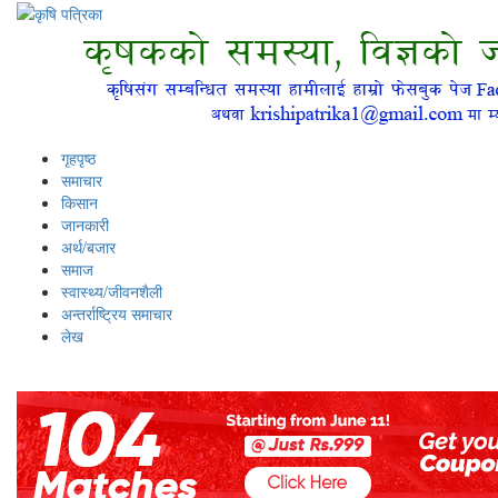
गृहपृष्ठ
समाचार
किसान
जानकारी
अर्थ/बजार
समाज
स्वास्थ्य/जीवनशैली
अन्तर्राष्ट्रिय समाचार
लेख