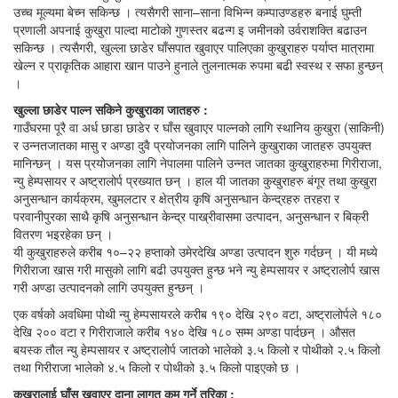
उच्च मूल्यमा बेच्न सकिन्छ । त्यसैगरी साना–साना विभिन्न कम्पाउण्डहरु बनाई घुम्ती
प्रणाली अपनाई कुखुरा पाल्दा माटोको गुणस्तर बढन्ग इ जमीनको उर्वराशक्ति बढाउन
सकिन्छ । त्यसैगरी, खुल्ला छाडेर घाँसपात खुवाएर पालिएका कुखुराहरु पर्याप्त मात्रामा
खेल्न र प्राकृतिक आहारा खान पाउने हुनाले तुलनात्मक रुपमा बढी स्वस्थ र सफा हुन्छन्
।
खुल्ला छाडेर पाल्न सकिने कुखुराका जातहरु :
गाउँघरमा पूरै वा अर्ध छाडा छाडेर र घाँस खुवाएर पाल्नको लागि स्थानिय कुखुरा (साकिनी)
र उन्नतजातका मासु र अण्डा दुवै प्रयोजनका लागि पालिने कुखुराका जातहरु उपयुक्त
मानिन्छन् । यस प्रयोजनका लागि नेपालमा पालिने उन्नत जातका कुखुराहरुमा गिरीराजा,
न्यु हेम्पसायर र अष्ट्रालोर्प प्रख्यात छन् । हाल यी जातका कुखुराहरु बंगूर तथा कुखुरा
अनुसन्धान कार्यक्रम, खुमलटार र क्षेत्रीय कृषि अनुसन्धान केन्द्रहरु तरहरा र
परवानीपुरका साथै कृषि अनुसन्धान केन्द्र पाख्रीवासमा उत्पादन, अनुसन्धान र बिक्री
वितरण भइरहेका छन् ।
यी कुखुराहरुले करीब १०–२२ हप्ताको उमेरदेखि अण्डा उत्पादन शुरु गर्दछन् । यी मध्ये
गिरीराजा खास गरी मासुको लागि बढी उपयुक्त हुन्छ भने न्यु हेम्पसायर र अष्ट्रालोर्प खास
गरी अण्डा उत्पादनको लागि उपयुक्त हुन्छन् ।
एक वर्षको अवधिमा पोथी न्यु हेम्पसायरले करीब १९० देखि २९० वटा, अष्ट्रालोर्पले १८०
देखि २०० वटा र गिरीराजाले करीब १४० देखि १८० सम्म अण्डा पार्दछन् । औसत
बयस्क तौल न्यु हेम्पसायर र अष्ट्रालोर्प जातको भालेको ३.५ किलो र पोथीको २.५ किलो
तथा गिरीराजा भालेको ४.५ किलो र पोथीको ३.५ किलो पाइएको छ ।
कुखुरालाई घाँस खुवाएर दाना लागत कम गर्ने तरिका :