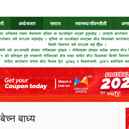
री
अर्थ/बजार
समाज
स्वास्थ्य/जीवनशैली
अन्त
ेच्न बाध्य