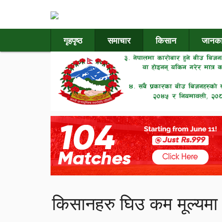
गृहपृष्ठ
समाचार
किसान
जानका
किसानहरु घिउ कम मूल्यमा ब