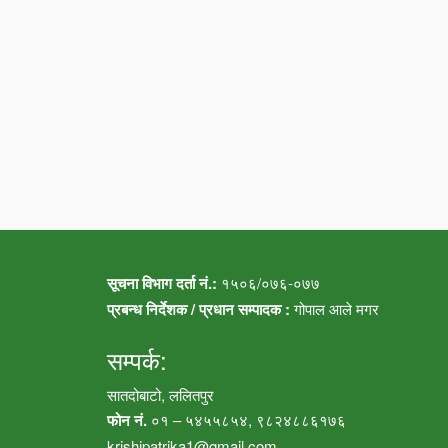
सूचना विभाग दर्ता नं.:
१५०६/०७६-०७७
प्रबन्ध निर्देशक / प्रधान सम्पादक :
गोपाल आले मगर
सम्पर्क:
सातदोबाटो, ललितपुर
फोन नं.
०१ – ५४५५८५४, ९८२४८८६१७६
krishipatrika1@gmail.com