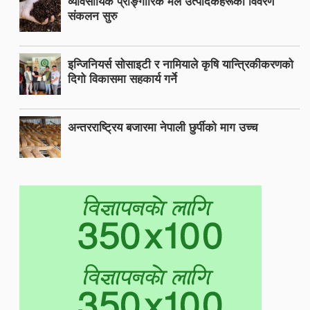
व्यावसायिक प्राङ्गारिक मल उत्पादकहरूको विवरण
संकलन सुरु
इन्जिनियर्स सोसाइटी र नामियाले कृषि यान्त्रिकीकरणको
दिगो विकासमा सहकार्य गर्ने
अन्तरराष्ट्रिय बजारमा नेपाली छुर्पीको माग उच्च