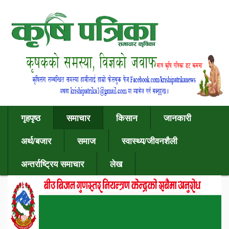
गृहपृष्ठ
समाचार
किसान
जानकारी
अर्थ/बजार
समाज
स्वास्थ्य/जीवनशैली
अन्तर्राष्ट्रिय समाचार
लेख